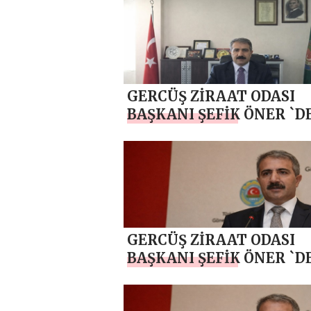
BASIN BAYRAMI MESAJI
GERCÜŞ ZİRAAT ODASI
BAŞKANI ŞEFİK ÖNER `D
KURBAN BAYRAMI MESA
GERCÜŞ ZİRAAT ODASI
BAŞKANI ŞEFİK ÖNER `D
ANNELER GÜNÜ MESAJI