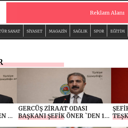
Reklam Alanı
TÜR SANAT
SİYASET
MAGAZİN
SAĞLIK
SPOR
EĞİTİM
R
GERCÜŞ ZİRAAT ODASI
ŞEFİ
EN 24
BAŞKANI ŞEFİK ÖNER `DEN 15
TEŞK
VE
TEMMUZ DEMOKRASİ VE
YIL 