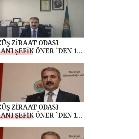
ÜŞ ZİRAAT ODASI
ANI ŞEFİK ÖNER `DEN 14
S DÜNYA ÇİFTÇİLER
 MESAJI
ÜŞ ZİRAAT ODASI
ANI ŞEFİK ÖNER `DEN 10
N POLİS HAFTASI MESAJI