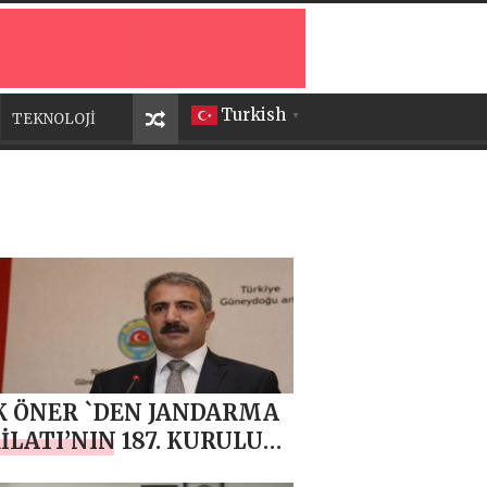
Turkish
TEKNOLOJİ
▼
K ÖNER `DEN JANDARMA
İLATI’NIN 187. KURULUŞ
DÖNÜMÜ MESAJI