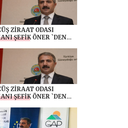
ÜŞ ZİRAAT ODASI
ANI ŞEFİK ÖNER `DEN
R GECESİ MESAJI
ÜŞ ZİRAAT ODASI
ANI ŞEFİK ÖNER `DEN
T KANDİLİ MESAJI