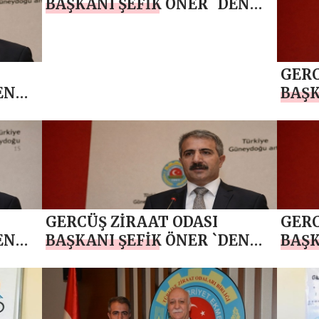
BAŞKANI ŞEFİK ÖNER `DEN
RAMAZAN BAYRAMI MESAJI
GERC
EN
BAŞK
AJI
KADİ
GERCÜŞ ZİRAAT ODASI
GERC
EN
BAŞKANI ŞEFİK ÖNER `DEN
BAŞK
BERAT KANDİLİ MESAJI
BERA