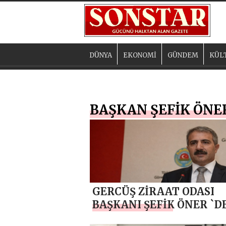
DÜNYA
EKONOMİ
GÜNDEM
KÜL
BAŞKAN ŞEFİK ÖNE
GERCÜŞ ZİRAAT ODASI
BAŞKANI ŞEFİK ÖNER `D
TEMMUZ GAZETECİLER 