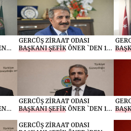
MİLLİ BİRLİK GÜNÜ MESAJI
GERCÜŞ ZİRAAT ODASI
GERC
EN
BAŞKANI ŞEFİK ÖNER `DEN 19
BAŞK
JI
MAYIS ATATÜRK’Ü ANMA,
MAYI
GENÇLİK VE SPOR BAYRAMI
GÜNÜ
MESAJI
GERCÜŞ ZİRAAT ODASI
GERC
EN
BAŞKANI ŞEFİK ÖNER `DEN 1
BAŞK
MAYIS EMEK VE DAYANIŞMA
NİSA
GÜNÜ KUTLAMA MESAJI
GERCÜŞ ZİRAAT ODASI