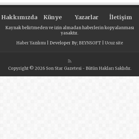
olarak katılıyor
Hakkımızda
Künye
Yazarlar
İletişim
Kaynak belirtmeden ve izin almadan haberlerin kopyalanması
yasaktır.
Haber Yazılımı
| Developer By;
BEYNSOFT
|
Ucuz site
Copyright © 2026 Son Star Gazetesi - Bütün Hakları Saklıdır.