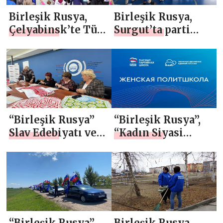
düzenledi
Birleşik Rusya,
Birleşik Rusya,
Çelyabinsk’te Tüm
Surgut’ta parti
Rusya’nın “Temiz
temsilcileri
Havayı Seçin”
arasında bölgesel
kampanyası
voleybol
kapsamında bir
şampiyonasının
spor festivali
finalini düzenledi
düzenledi.
“Birleşik Rusya”
“Birleşik Rusya”,
Slav Edebiyatı ve
“Kadın Siyasi
Kültürü Günü
Okulu”nun
nedeniyle
çevrimiçi
etkinlikler
oturumlarını
düzenledi
düzenledi
“Birleşik Rusya”
Birleşik Rusya,