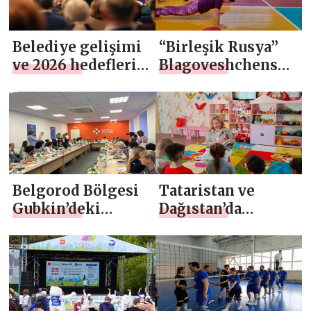
Belediye gelişimi
“Birleşik Rusya”
ve 2026 hedefleri:
Blagoveshchensk
Birleşik Rusya,
öğrencileri için
Belediye
“Şampiyonla
Milletvekilleri
Antrenman”
Tüm Rusya
düzenledi
Forumu’nu
düzenledi
Belgorod Bölgesi
Tataristan ve
Gubkin’deki
Dağıstan’da
“Birleşik Rusya
Birleşik Rusya
Kadın Hareketi”
milletvekilleri
sınır belediyeleri
yetimler ve
sakinleriyle bir
engelli çocuklar
toplantı düzenledi
için bayramlar