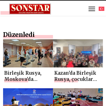
Düzenledi
Birleşik Rusya,
Kazan’da Birleşik
Moskova’da
Rusya, çocuklar
“Yıldızla Tatbikat”
için bir Noel
düzenledi
partisi düzenledi