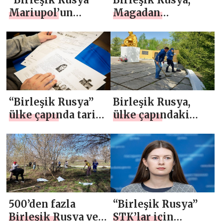
Mariupol’un
Magadan
Tamamen Kurtuluş
bölgesinde 1
Günü
Mayıs onuruna
münasebetiyle bir
çevre ve
araba mitingi
vatanseverlik
düzenledi
etkinlikleri
düzenledi
“Birleşik Rusya”
Birleşik Rusya,
ülke çapında tarihi
ülke çapındaki
bir “Zafer Diktesi”
askeri ihtişamlı
etkinliği
yerlerde temizlik
düzenledi
günleri düzenledi
500’den fazla
“Birleşik Rusya”
Birleşik Rusya ve
STK’lar için