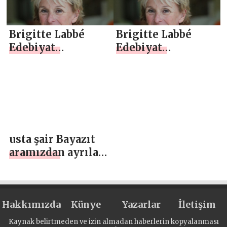
Brigitte Labbé
Brigitte Labbé
Edebiyat
Edebiyat
Salonu’nda
Salonu’nda
usta şair Bayazıt
aramızdan ayrılalı
12 yıl oldu
Hakkımızda
Künye
Yazarlar
İletişim
Kaynak belirtmeden ve izin almadan haberlerin kopyalanması