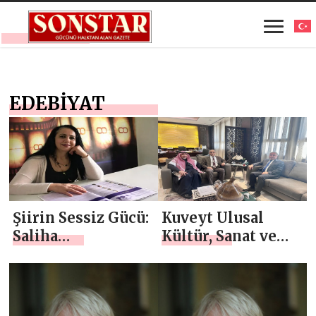
EDEBİYAT
Şiirin Sessiz Gücü:
Kuveyt Ulusal
Saliha
Kültür, Sanat ve
Gündoğdu’dan
Edebiyat Konseyi
Edebiyat
Genel Sekreteri ile
Dünyasına Anlamlı
Toplantı
Bir Buluşma