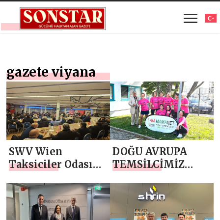
gazete viyana
SWV Wien
DOĞU AVRUPA
Taksiciler Odası
TEMSİLCİMİZ
Başkan Adayı
MECNUN YAĞAR
Serhat Şen, Taksi
VİYANA’DA TEK
Sektörü
TÜRK KADINLARI
işverenleriyle Bir
VOLEYBOL