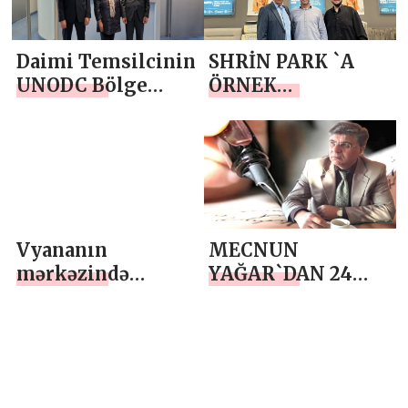
araya Geldi
TAKIMINI
ZİYARET ETTİ
Daimi Temsilcinin
SHRİN PARK `A
UNODC Bölge
ÖRNEK
Temsilcisi ile
DAVRANIŞDAN
Toplantısı
DOLAYI TEŞEKKÜR
EDERİZ
Vyananın
MECNUN
mərkəzində
YAĞAR`DAN 24
Azərbaycan
TEMMUZ
icmasının etiraz
GAZETECİLER VE
aksiyası təşkil
BASIN BAYRAMI
edilib
MESAJI