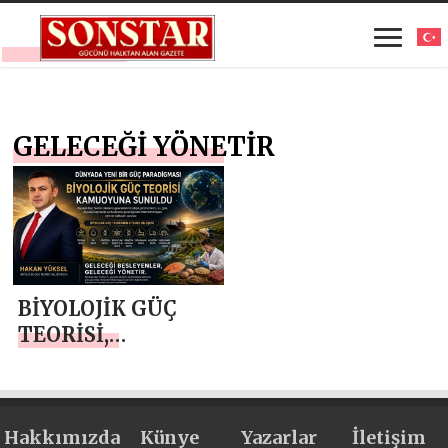
GELECEĞİ YÖNETİR
BİYOLOJİK GÜÇ
TEORİSİ,
DÜNYADA YENİ
BİR GÜÇ
PARADİGMASI
Hakkımızda
TARTIŞMAYA
Künye
Yazarlar
İletişim