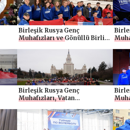
k
kahramanlarının anısını
başla
onurlandırdı
Birleşik Rusya Genç
Birl
Muhafızları ve Gönüllü Birliği
Muhaf
a
aktivistleri, tarihi bölgelerde
Done
ir
Yeni Yıl etkinlikleri
Cumh
i
düzenliyor
yeni 
getir
Birleşik Rusya Genç
Birl
Muhafızları, Vatan
Muha
nü
Kahramanları Günü’nü
Şirke
er
kutlamak için ülke genelinde
Anne
etkinlikler düzenledi
düze