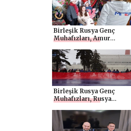
çalışmaları düzenleyece
Birleşik Rusya Genç
Muhafızları, Amur
Bölgesi’ndeki Kustanevk
köyünden çocuklar için b
fotoğraf çekimi düzenled
Birleşik Rusya Genç
Muhafızları, Rusya
Federasyonu Anayasa Gü
için vatansever etkinlikl
düzenledi