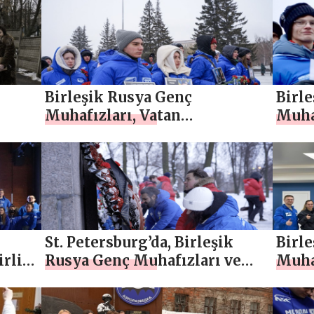
rler
faaliyetleri düzenledi
bölge
cak
düze
Birleşik Rusya Genç
Birl
Muhafızları, Vatan
Muha
lke
Savunucuları Günü için
onuru
bölgelerde etkinlikler
düze
düzenledi
St. Petersburg’da, Birleşik
Birl
rliği
Rusya Genç Muhafızları ve
Muha
lerde
Gönüllü Birliği aktivistleri,
Bölge
Stalingrad Savaşı
öğren