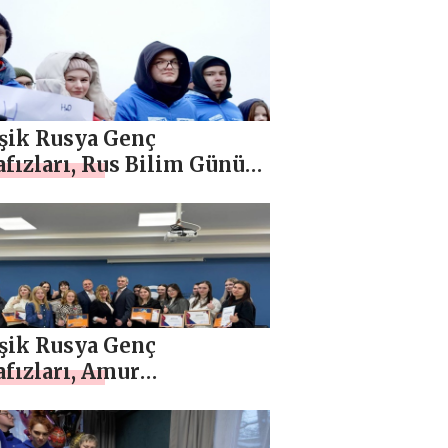
lerde etkinlikler
nledi
eşik Rusya Genç
fızları, Rus Bilim Günü
na bir dizi etkinlik
nledi
eşik Rusya Genç
fızları, Amur
si’ndeki yurtlarda kalan
ciler için bir yarışma