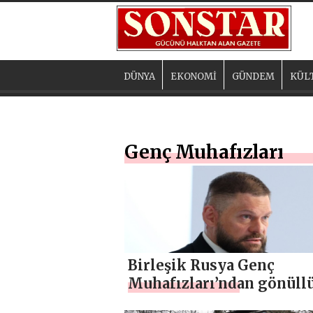
DÜNYA
EKONOMİ
GÜNDEM
KÜL
Genç Muhafızları
Birleşik Rusya Genç
Muhafızları’ndan gönüllü
Belgorod sakinlerine ya