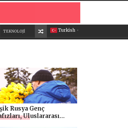
Turkish
TEKNOLOJİ
▼
eşik Rusya Genç
ızları, Uluslararası
nlar Günü onuruna