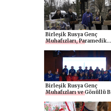
söndürücüler ve jeneratö
konusunda yardımcı ola
Birleşik Rusya Genç
Muhafızları, Paramedik
Günü’nü kutlamak için ü
genelinde etkinlikler
düzenliyor
Birleşik Rusya Genç
Muhafızları ve Gönüllü Bi
aktivistleri, tarihi bölge
çocuklar için atölye