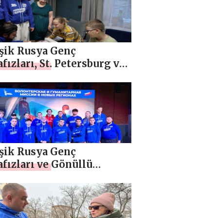
ttı
eşik Rusya Genç
ızları, St. Petersburg ve
tsk Halk
uriyeti’nden çocukların
yıl dileklerini yerine
di
eşik Rusya Genç
fızları ve Gönüllü
ti, yeni bölgelerde
ler Günü etkinlikleri
nliyor