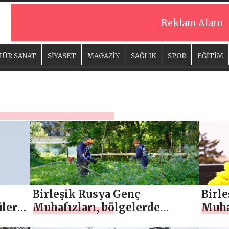
Reklam Alanı
TÜR SANAT
SİYASET
MAGAZİN
SAĞLIK
SPOR
EĞİTİM
Birleşik Rusya Genç
Birl
ler,
Muhafızları, bölgelerde
Muhaf
ngın
temizlik ve ağaç dikme
Kadı