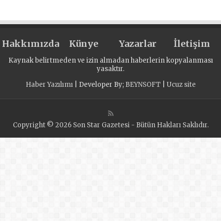
halk destek
merkezinde Büyük
Vatanseverlik
Hakkımızda
Savaşı hakkında
Künye
Yazarlar
İletişim
bir kitap tanıtıldı
Kaynak belirtmeden ve izin almadan haberlerin kopyalanması
yasaktır.
Haber Yazılımı
| Developer By;
BEYNSOFT
|
Ucuz site
Copyright © 2026 Son Star Gazetesi - Bütün Hakları Saklıdır.