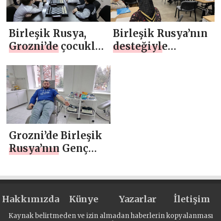
Birleşik Rusya,
Birleşik Rusya’nın
Grozni’de çocuklar
desteğiyle
için bölgesel
Grozni’deki “SVOI
eleme satranç
Biznes” federal
turnuvası
projesine
düzenledi
katılanlar mali
yönetim ve hukuk
öğreniyor
Grozni’de Birleşik
Rusya’nın Genç
Muhafızlarının
girişimiyle bir
bağış etkinliği
Hakkımızda
düzenlendi
Künye
Yazarlar
İletişim
Kaynak belirtmeden ve izin almadan haberlerin kopyalanması