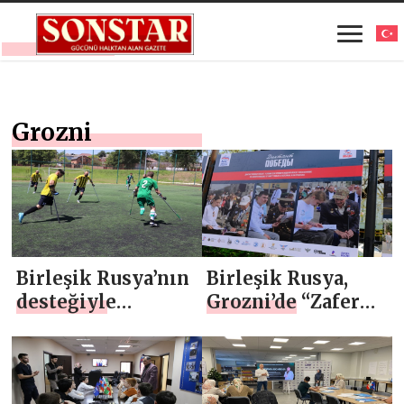
Grozni
Birleşik Rusya’nın
Birleşik Rusya,
desteğiyle
Grozni’de “Zafer
Grozni’de
Diktesi” konulu
uyarlanmış futbol
bir fotoğraf
müsabakaları
sergisi açtı
düzenlendi