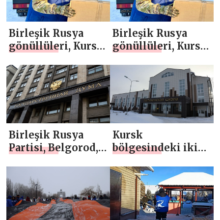
Birleşik Rusya
Birleşik Rusya
gönüllüleri, Kursk
gönüllüleri, Kursk
sınır bölgesinde
sınır bölgesinde
yaklaşık 500 aileye
yaklaşık 500 aileye
hukuki ve hedefli
hukuki ve hedefli
yardım sağladı
yardım sağladı
Birleşik Rusya
Kursk
Partisi, Belgorod,
bölgesindeki iki
Kursk ve Bryansk
okul, Birleşik
bölgelerindeki
Rusya’nın
terörle mücadele
desteğiyle büyük
operasyonlarına
çaplı tadilatlardan
katılanlara sosyal
geçti