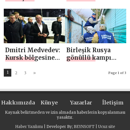
Opora Rossii,
sonuçlarını Dmitri
Kursk ve
Medvedev’e sundu
Ulyanovsk
bölgelerinde
“Kendi İşimiz”
projesini başlattı
Dmitri Medvedev:
Birleşik Rusya
Kursk bölgesine
gönüllü kampı
yardım etmek için
“Kursk Frontier”de
Rus devletinin
altıncı vardiya
1
2
3
»
Page 1 of 3
tüm gücü
sona erdi
kullanılmalı
Hakkımızda
Künye
Yazarlar
İletişim
Kaynak belirtmeden ve izin almadan haberlerin kopyalanması
yasaktır.
Haber Yazılımı
| Developer By;
BEYNSOFT
|
Ucuz site