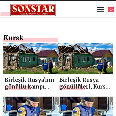
Kursk
Birleşik Rusya’nın
Birleşik Rusya
gönüllü kampı
gönüllüleri, Kursk
“Kursk Sınırı”
sınır bölgesinde
birinci yıl
125’ten fazla alanı
dönümünü kutladı
restore etti