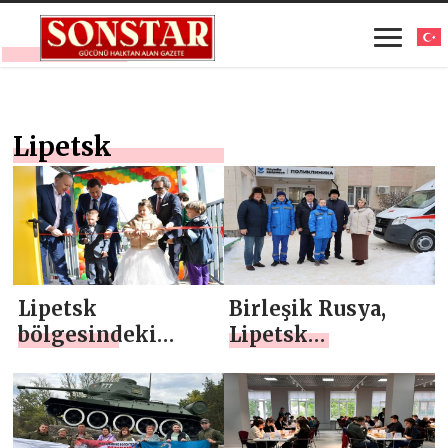
Lipetsk
Lipetsk
Birleşik Rusya,
bölgesindeki
Lipetsk
Borisovka
bölgesindeki
köyünde, Birleşik
sağlık
Rusya Halk
çalışanlarına yeni
Programı
bir ambulans