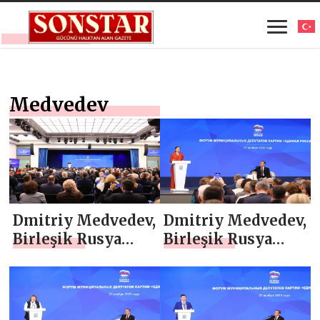
Medvedev
Dmitriy Medvedev,
Dmitriy Medvedev,
Birleşik Rusya
Birleşik Rusya
Belediye
“VPSh-Plus”
Milletvekilleri
eğitim sistemi
Birliği’nin 2026
kapsamında
yılı hedeflerini
belediye