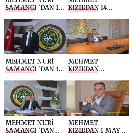
SAMANCI `DAN 19
KIZIL’DAN 14
MAYIS
MAYIS DÜNYA
ATATÜRK’Ü
ÇİFTÇİLER GÜNÜ
ANMA, GENÇLİK
MESAJI
VE SPOR BAYRAMI
MESAJI
MEHMET NURİ
MEHMET
SAMANCI `DAN 14
KIZIL’DAN
MAYIS DÜNYA
ANNELER GÜNÜ
ÇİFTÇİLER GÜNÜ
MESAJI
MESAJI
MEHMET NURİ
MEHMET
SAMANCI `DAN
KIZIL’DAN 1 MAYIS