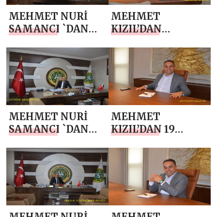
MEHMET NURİ
MEHMET
SAMANCI `DAN
KIZIL’DAN
JANDARMA
KURBAN
TEŞKİLATI’NIN
BAYRAMI MESAJI
187. KURULUŞ YIL
DÖNÜMÜ MESAJI
MEHMET NURİ
MEHMET
SAMANCI `DAN
KIZIL’DAN 19
KURBAN
MAYIS
BAYRAMI MESAJI
ATATÜRK’Ü
ANMA, GENÇLİK
VE SPOR BAYRAMI
MESAJI
MEHMET NURİ
MEHMET