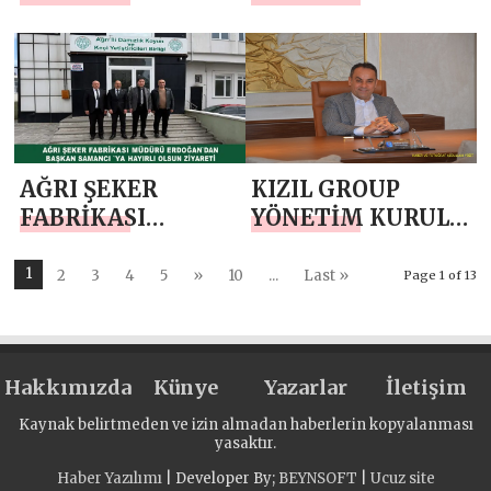
ANNELER GÜNÜ
EMEK VE
MESAJI
DAYANIŞMA
GÜNÜ KUTLAMA
MESAJI
AĞRI ŞEKER
KIZIL GROUP
FABRİKASI
YÖNETİM KURULU
MÜDÜRÜ
BAŞKANI
ERDOĞAN`DAN
MEHMET
1
2
3
4
5
»
10
...
Last »
Page 1 of 13
BAŞKAN SAMANCI
KIZIL’DAN 23
`YA HAYIRLI
NİSAN MESAJI
OLSUN ZİYARETİ
Hakkımızda
Künye
Yazarlar
İletişim
Kaynak belirtmeden ve izin almadan haberlerin kopyalanması
yasaktır.
Haber Yazılımı
| Developer By;
BEYNSOFT
|
Ucuz site