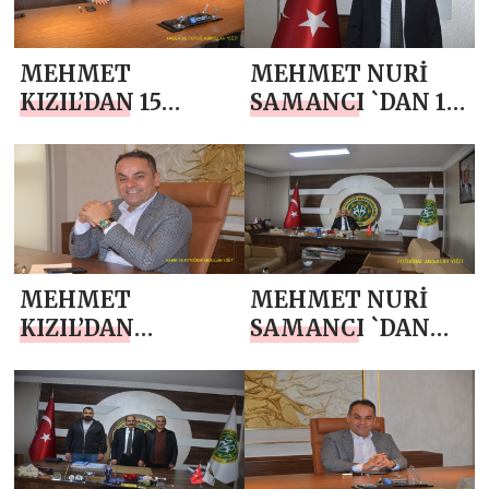
MEHMET
MEHMET NURİ
KIZIL’DAN 15
SAMANCI `DAN 15
TEMMUZ
TEMMUZ
DEMOKRASİ VE
DEMOKRASİ VE
MİLLİ BİRLİK
MİLLİ BİRLİK
GÜNÜ MESAJI
GÜNÜ MESAJI
MEHMET
MEHMET NURİ
KIZIL’DAN
SAMANCI `DAN
BABALAR GÜNÜ
BABALAR GÜNÜ
MESAJI
MESAJI