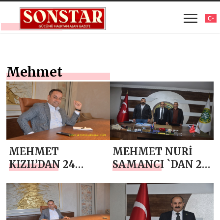
Mehmet
MEHMET
MEHMET NURİ
KIZIL’DAN 24
SAMANCI `DAN 24
TEMMUZ
TEMMUZ
GAZETECİLER VE
GAZETECİLER VE
BASIN BAYRAMI
BASIN BAYRAMI
MESAJI
MESAJI