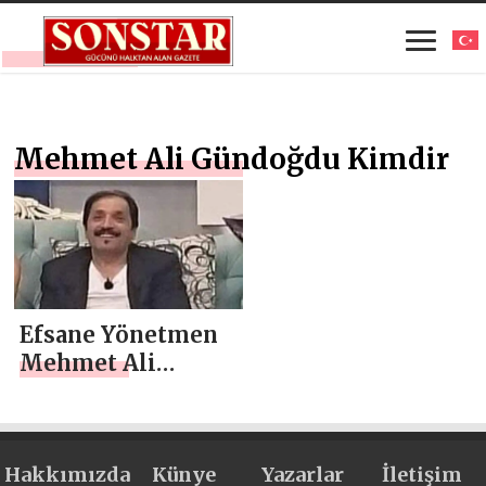
Mehmet Ali Gündoğdu Kimdir
Efsane Yönetmen
Mehmet Ali
Gündoğdu Kimdir?
Hakkımızda
Künye
Yazarlar
İletişim