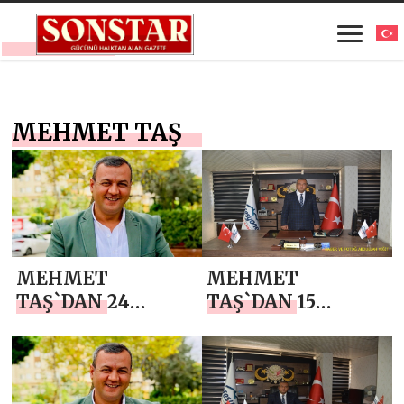
MEHMET TAŞ
MEHMET
MEHMET
TAŞ`DAN 24
TAŞ`DAN 15
TEMMUZ
TEMMUZ
GAZETECİLER VE
DEMOKRASİ VE
BASIN BAYRAMI
MİLLİ BİRLİK
MESAJI
GÜNÜ MESAJI