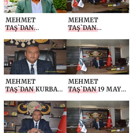
MEHMET
MEHMET
TAŞ`DAN
TAŞ`DAN
BABALAR GÜNÜ
JANDARMA
MESAJI
TEŞKİLATI’NIN
187. KURULUŞ YIL
DÖNÜMÜ MESAJI
MEHMET
MEHMET
TAŞ`DAN KURBAN
TAŞ`DAN 19 MAYIS
BAYRAMI MESAJI
ATATÜRK’Ü
ANMA, GENÇLİK
VE SPOR BAYRAMI
MESAJI