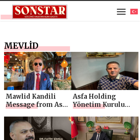
MEVLİD
Mawlid Kandili
Asfa Holding
Message from Asfa
Yönetim Kurulu
Holding Chairman
Başkanı Asaf
Asaf Atasoy
Atasoy `dan Mevlid
Kandili Mesajı