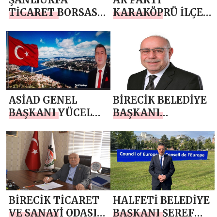
TİCARET BORSASI
KARAKÖPRÜ İLÇE
BAŞKANI MEHMET
BAŞKANI SAİT
KAYA`DAN MEVLİD
AĞAN `DAN
KANDİLİ MESAJI
MEVLİD KANDİLİ
MESAJI
ASİAD GENEL
BİRECİK BELEDİYE
BAŞKANI YÜCEL
BAŞKANI
YALÇINKAYA `DAN
MAHMUT
MEVLİD KANDİLİ
MİRKELAM `DAN
MESAJI
MEVLİD KANDİLİ
MESAJI
BİRECİK TİCARET
HALFETİ BELEDİYE
VE SANAYİ ODASI
BAŞKANI ŞEREF