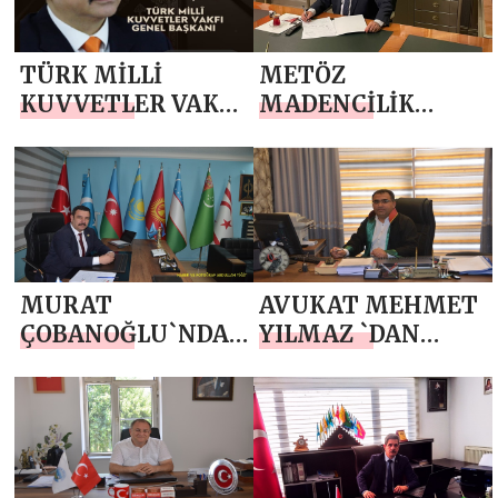
TÜRK MİLLİ
METÖZ
KUVVETLER VAKFI
MADENCİLİK
GENEL BAŞKANI
ANONİM ŞİRKETİ
DR. FATİH
YÖNETİM KURULU
ŞİMGA`DAN
BAŞKANI MEHMET
MEVLİD KANDİLİ
ŞEKER`DEN
MESAJI
MEVLİD KANDİLİ
MESAJI
MURAT
AVUKAT MEHMET
ÇOBANOĞLU`NDAN
YILMAZ `DAN
MEVLİD KANDİLİ
MEVLİD KANDİLİ
MESAJI
MESAJI