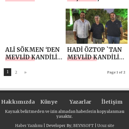
BAŞKANI
ALBAYRAK `DAN
SADETTİN BİLGİN
MEVLİD KANDİLİ
`DEN MEVLİD
MESAJI
KANDİLİ MESAJI
ALİ SÖKMEN ‘DEN
HADİ ÖZTOP `TAN
MEVLİD KANDİLİ
MEVLİD KANDİLİ
MESAJI
MESAJI
1
2
»
Page 1 of 2
Hakkımızda
Künye
Yazarlar
İletişim
Kaynak belirtmeden ve izin almadan haberlerin kopyalanması
yasaktır.
Haber Yazılımı
| Developer By;
BEYNSOFT
|
Ucuz site