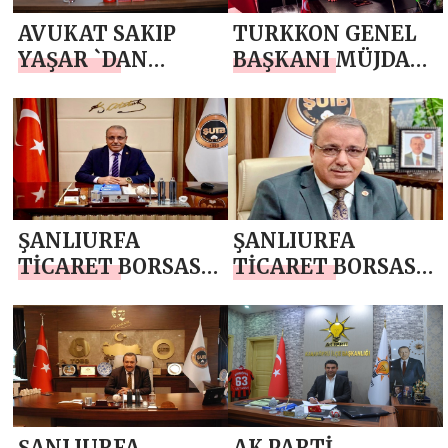
AVUKAT SAKIP
TURKKON GENEL
YAŞAR `DAN
BAŞKANI MÜJDAT
MEVLİD KANDİLİ
ÇOBANOĞLU`NDAN
MESAJI
MEVLİD KANDİLİ
MESAJI
ŞANLIURFA
ŞANLIURFA
TİCARET BORSASI
TİCARET BORSASI
MECLİS BAŞKANI
MECLİS BAŞKANI
İSA
İSA KIZILDEMİR
KIZILDEMİR`DEN
`DEN MEVLİD
MEVLİD KANDİLİ
KANDİLİ MESAJI
MESAJI
ŞANLIURFA
AK PARTİ