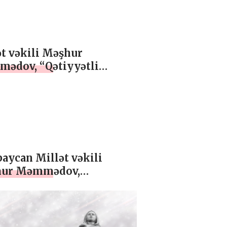
t vəkili Məşhur
ədov, “Qətiyyətli
..”, ÖZEL
aycan Millət vəkili
ur Məmmədov,
tərək maraqların
unu sülhdür”, ÖZEL