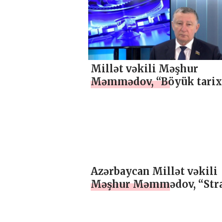
Millət vəkili Məşhur
Məmmədov, “Böyük tarix
Qələbə və Milli birliyin
simvolu”, ÖZEL
Azərbaycan Millət vəkili
Məşhur Məmmədov, “Stra
əməkdaşlığın təməli qoyu
ÖZEL