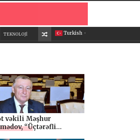
Turkish
TEKNOLOJİ
▼
t vəkili Məşhur
ədov, “Üçtərəfli
nat Ermənistanın