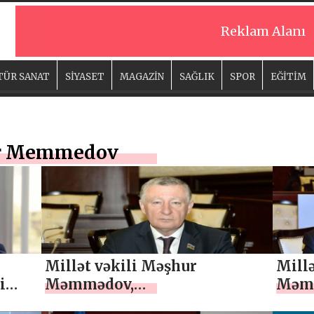
Reklam Alanı
TÜR SANAT
SİYASET
MAGAZİN
SAĞLIK
SPOR
EĞİTİM
hur Memmedov
Millət vəkili Məşhur
Millə
i
Məmmədov,
Məmm
, ÖZEL
“Münasibətlərimiz yüksək
bəya