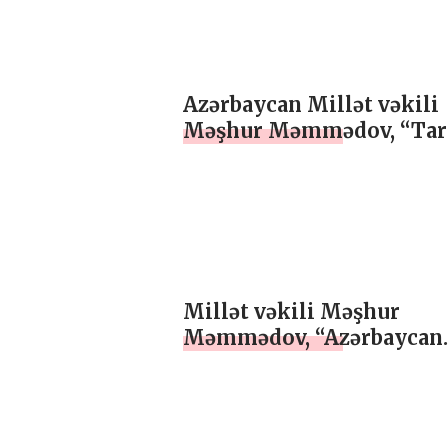
Azərbaycan Millət vəkili
Məşhur Məmmədov, “Tar
missiya..”, ÖZEL
Millət vəkili Məşhur
Məmmədov, “Azərbaycan
konstruktiv yanaşma
sərgiləyir”, ÖZEL