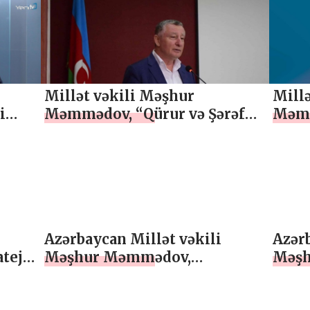
səviyyədədir”, ÖZEL
kapit
rəsmi
Millət vəkili Məşhur
Millə
i
Məmmədov, “Qürur və Şərəf
Məmm
Simvolu – Dövlət Bayrağı
Simv
Günü”, ÖZEL
Günü
Azərbaycan Millət vəkili
Azərb
teji
Məşhur Məmmədov,
Məşh
ldu”,
“Azərbaycan qadını hər zaman
mesaj
xalqımızın adını uca tutub ”,