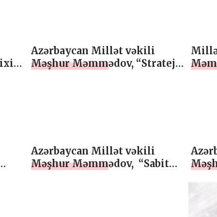
ÖZEL
Azərbaycan Millət vəkili
Millə
ixi
Məşhur Məmmədov, “Strateji
Məmm
investisiyalar..”, ÖZEL
mövqe
Azərbaycan Millət vəkili
Azərb
Məşhur Məmmədov, “Sabit
Məşh
inkişaf kursunun banisi”,
“Müş
ÖZEL
məzm