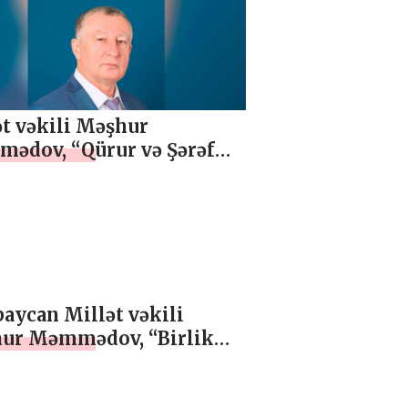
ulyasiyasını
ləşdirdi”, ÖZEL
t vəkili Məşhur
ədov, “Qürur və Şərəf
olu – Dövlət Bayrağı
”, ÖZEL
aycan Millət vəkili
ur Məmmədov, “Birlik
ı..”, ÖZEL