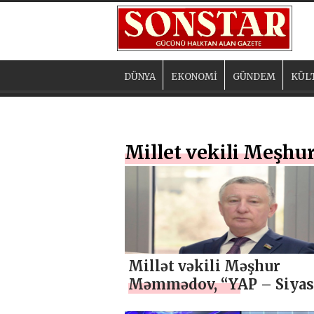
DÜNYA
EKONOMİ
GÜNDEM
KÜL
Millet vekili Meş
Millət vəkili Məşhur
Məmmədov, “YAP – Siyas
sabitlik, davamlı inkişaf