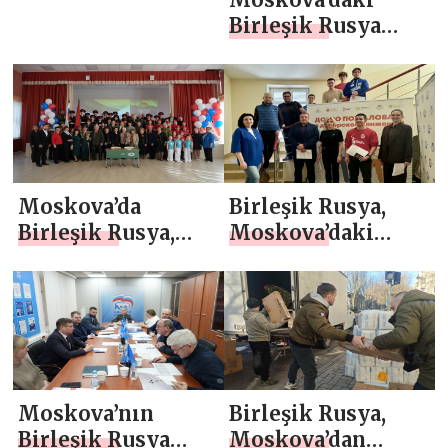
saygısına
kamplarında
Birleşik Rusya
saygılarını
hayatını
üyeleri, evsiz
sunuyor.
kaybedenlerin
hayvanlara yardım
anısını
ulaştırdı
onurlandırdı
Moskova’da
Birleşik Rusya,
Birleşik Rusya,
Moskova’daki
hayatını kaybeden
Sklifosovsky Acil
bir SVO
Bakım Araştırma
katılımcısının
Enstitüsü’nde kan
anısına bir
bağışı kampanyası
Kahramanlar
düzenledi
Masası açılışı
Moskova’nın
Birleşik Rusya,
yaptı.
Birleşik Rusya
Moskova’dan