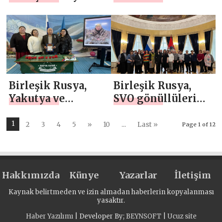
partisi, ön
Donetsk Halk
oylamaya katılan
Cumhuriyeti ve
SVO savaşçılarına
Zaporijya
kapsamlı destek
Oblastı’na insani
veriyor
yardım konvoyu
gönderdi
Birleşik Rusya,
Birleşik Rusya,
Yakutya ve
SVO gönüllüleri
Moskova’da SVO
için Moskova
savaşçılarının
Şehir Duması’na
1
2
3
4
5
»
10
...
Last »
Page 1 of 12
anısına Kahraman
bir gezi düzenledi
Masaları kurdu
Hakkımızda
Künye
Yazarlar
İletişim
Kaynak belirtmeden ve izin almadan haberlerin kopyalanması
yasaktır.
Haber Yazılımı
| Developer By;
BEYNSOFT
|
Ucuz site