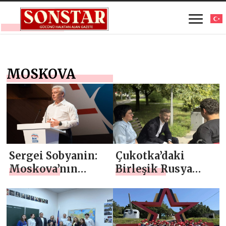
MOSKOVA
Sergei Sobyanin:
Çukotka’daki
Moskova’nın
Birleşik Rusya
yaratıcı ekonomi
partisi,
alanındaki
Moskova’daki
liderliği ve
askeri hastanelere
başarıları tüm
elektrikli