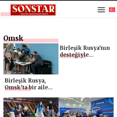
Omsk
Birleşik Rusya’nın
desteğiyle
Omsk’ta
öğrenciler
arasında bir judo
Birleşik Rusya,
müsabakası
Omsk’ta bir aile
düzenlendi
bilgi yarışması
düzenledi