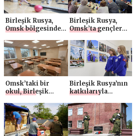
Birleşik Rusya,
Birleşik Rusya,
Omsk bölgesinde
Omsk’ta gençler
bir öğrenci
ve yaşlılar için bir
bowling turnuvası
bilgi yarışması
düzenledi
düzenledi
Omsk’taki bir
Birleşik Rusya’nın
okul, Birleşik
katkılarıyla
Rusya’nın
Omsk’ta
desteğiyle büyük
“Unutulmaya
çaplı bir
Mahkûm Değil”
yenilemeden geçti
başlıklı fotoğraf
sergisi açıldı