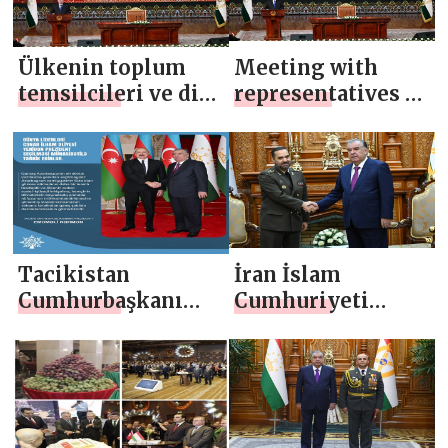
gerçekleştirdi.
Ülkenin toplum
Meeting with
temsilcileri ve dini
representatives of
şahsiyetlerle
society and
toplantı
religious figures
of the country
Tacikistan
İran İslam
Cumhurbaşkanı
Cumhuriyeti
Emomali Rahmon
Savunma ve
Silahlı Kuvvetleri
Destek Bakanı
Muhammed Rıza
Aştiani ile