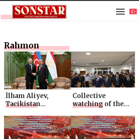
Rahmon
İlham Aliyev,
Collective
Tacikistan
watching of the
Cumhurbaşkanı
Address of the
İmamali Rahmon
President of the
ile Duşanbe’de baş
Republic of
başa bir görüşme
Tajikistan