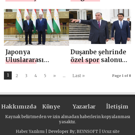
Cumhurbaşkanı,
Khatlon Devlet
ulusun lideri
Tıp Üniversitesi
Emomali
ana binasının
Rahmon’un Bilgi
açılışı
Günü konuşması
Japonya
Duşanbe şehrinde
Uluslararası
özel spor salonu
İşbirliği Ajansı
“Kalam”ın açılışı
(JICA) Başkanı
1
2
3
4
5
»
...
Last »
Page 1 of 8
Akihiko Tanaka ile
görüşme
Hakkımızda
Künye
Yazarlar
İletişim
Kaynak belirtmeden ve izin almadan haberlerin kopyalanması
yasaktır.
Haber Yazılımı
| Developer By;
BEYNSOFT
|
Ucuz site