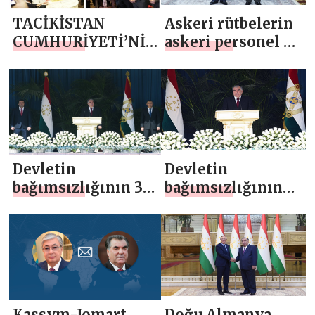
görüşme
TACİKİSTAN
Askeri rütbelerin
CUMHURİYETİ’NİN
askeri personel ve
BAĞIMSIZLIĞININ
kolluk
32. YIL DÖNÜMÜ
kuvvetlerine
ANKARA`DA
teslim töreni
MUHTEŞEM BİR
ŞEKİLDE
KUTLANDI
Devletin
Devletin
bağımsızlığının 32.
bağımsızlığının
yıl dönümü ve
32. yıl dönümü ve
Silahlı Kuvvetlerin
Silahlı
kuruluşunun 30. yıl
Kuvvetlerin
dönümü onuruna
kuruluşunun 30.
düzenlenen askeri
yıl dönümü
geçit törenine
dolayısıyla
Kassym-Jomart
Doğu Almanya