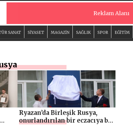
Reklam Alanı
TÜR SANAT
SİYASET
MAGAZİN
SAĞLIK
SPOR
EĞİTİM
Rusya
Ryazan’da Birleşik Rusya,
onurlandırılan bir eczacıya bir
anma plaketi açtı