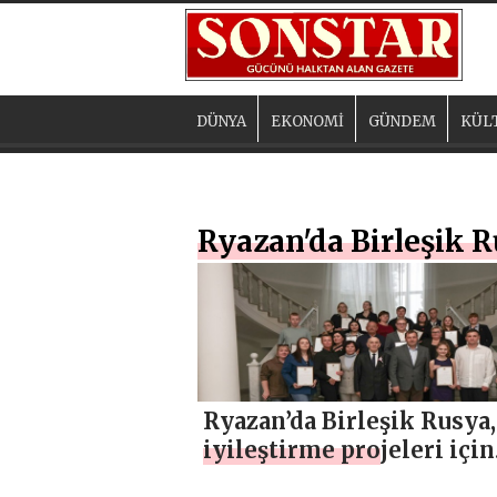
DÜNYA
EKONOMİ
GÜNDEM
KÜL
Ryazan'da Birleşik 
Ryazan’da Birleşik Rusya,
iyileştirme projeleri için
oylama düzenleyen