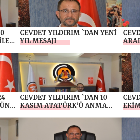
10
CEVDET YILDIRIM `DAN YENİ
CEVD
İLER
YIL MESAJI
ARAL
HAKL
24
CEVDET YILDIRIM `DAN 10
CEVD
GÜNÜ
KASIM ATATÜRK’Ü ANMA
EKİ
GÜNÜ MESAJI
BAYR