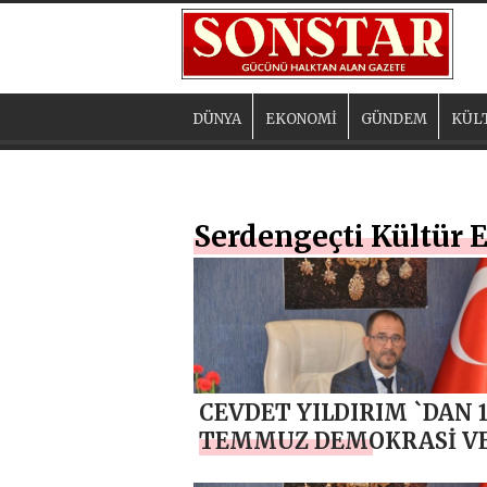
DÜNYA
EKONOMİ
GÜNDEM
KÜL
Serdengeçti Kültür 
CEVDET YILDIRIM `DAN 1
TEMMUZ DEMOKRASİ V
MİLLİ BİRLİK GÜNÜ MES