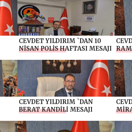
CEVDET YILDIRIM `DAN 10
CEVD
NİSAN POLİS HAFTASI MESAJI
RAM
CEVDET YILDIRIM `DAN
CEVD
BERAT KANDİLİ MESAJI
MİRA