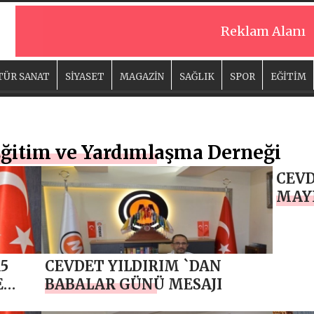
Reklam Alanı
TÜR SANAT
SİYASET
MAGAZİN
SAĞLIK
SPOR
EĞİTİM
Eğitim ve Yardımlaşma Derneği
CEVD
MAYI
GENÇ
MESA
5
CEVDET YILDIRIM `DAN
E
BABALAR GÜNÜ MESAJI
AJI