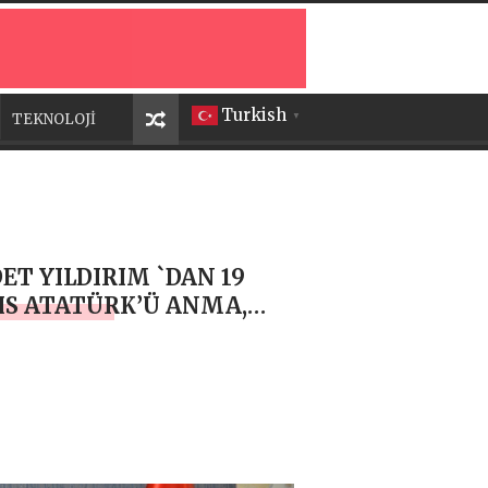
Turkish
TEKNOLOJİ
▼
ET YILDIRIM `DAN 19
S ATATÜRK’Ü ANMA,
LİK VE SPOR BAYRAMI
JI