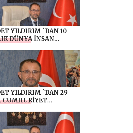
ET YILDIRIM `DAN 10
IK DÜNYA İNSAN
ARI GÜNÜ MESAJI
ET YILDIRIM `DAN 29
M CUMHURİYET
AMI MESAJI