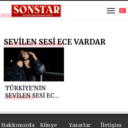
SEVİLEN SESİ ECE VARDAR
TÜRKİYE’NİN
SEVİLEN SESİ ECE
VARDAR, YENİ
ŞARKISI “AGANTA
BURİNA
Hakkımızda
BURİNATA” İÇİN
Künye
Yazarlar
İletişim