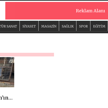
Reklam Alanı
TÜR SANAT
SİYASET
MAGAZİN
SAĞLIK
SPOR
EĞİTİM
n’ın