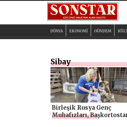
DÜNYA
EKONOMİ
GÜNDEM
KÜL
Sibay
Birleşik Rusya Genç
Muhafızları, Başkortosta
Sibay kentindeki evsiz