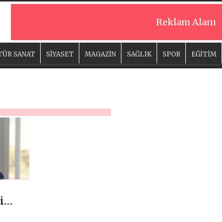
Reklam Alanı
TÜR SANAT
SİYASET
MAGAZİN
SAĞLIK
SPOR
EĞİTİM
i
, ÖZEL