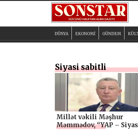
DÜNYA
EKONOMİ
GÜNDEM
KÜL
Siyasi sabitli
Millət vəkili Məşhur
Məmmədov, “YAP – Siyas
sabitlik, davamlı inkişaf