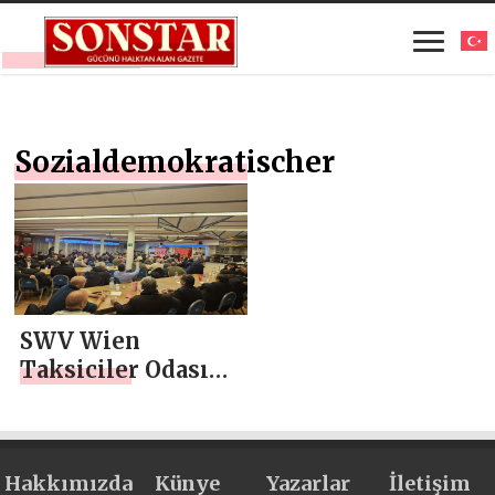
Sozialdemokratischer
SWV Wien
Taksiciler Odası
Başkan Adayı
Serhat Şen, Taksi
Sektörü
Hakkımızda
işverenleriyle Bir
Künye
Yazarlar
İletişim