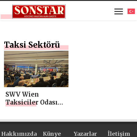
Taksi Sektörü
SWV Wien
Taksiciler Odası
Başkan Adayı
Serhat Şen, Taksi
Sektörü
Hakkımızda
işverenleriyle Bir
Künye
Yazarlar
İletişim