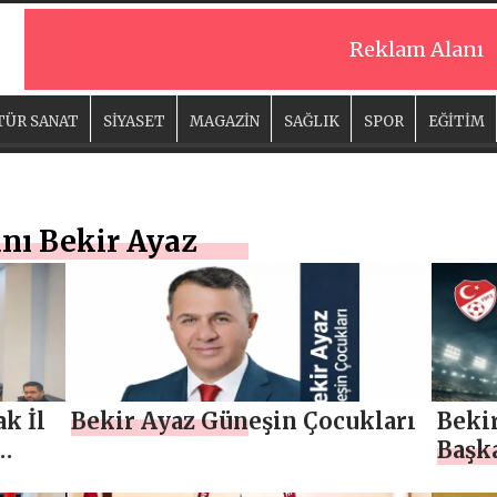
Reklam Alanı
TÜR SANAT
SİYASET
MAGAZİN
SAĞLIK
SPOR
EĞİTİM
nı Bekir Ayaz
k İl
Bekir Ayaz Güneşin Çocukları
Bekir
Başk
Bekl