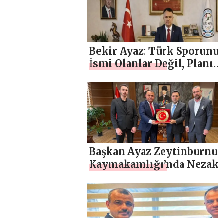
Bekir Ayaz: Türk Sporun
İsmi Olanlar Değil, Planı
Olanlar Kurtarır
Başkan Ayaz Zeytinburnu
Kaymakamlığı’nda Nezak
Ziyaretinde bulundu