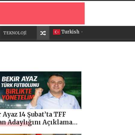
Turkish
TEKNOLOJİ
▼
 Ayaz 14 Şubat’ta TFF
an Adaylığını Açıklaması
eniyor