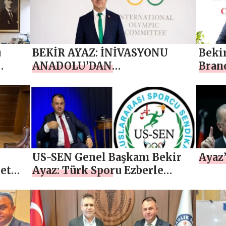
u
BEKİR AYAZ: İNİVASYONU
Beki
ANADOLU’DAN
Bran
BAŞLATIYORUZ
US-SEN Genel Başkanı Bekir
Ayaz’
et
Ayaz: Türk Sporu Ezberle
Yönetilemez