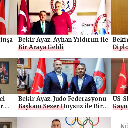
 inşa
Bekir Ayaz, Ayhan Yıldırım ile
Bekir
Bir Araya Geldi
Dipl
el
Bekir Ayaz, Judo Federasyonu
US-SE
r.
Başkanı Sezer Huysuz ile Bir
Kayn
Araya Geldi
Neza