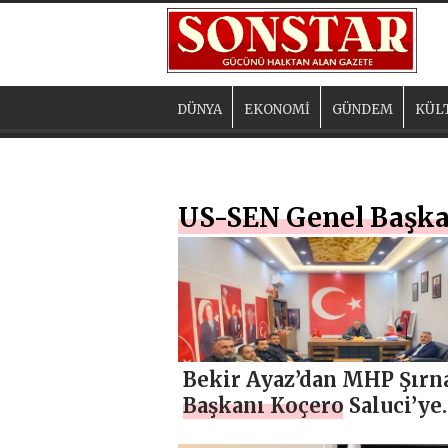
DÜNYA
EKONOMİ
GÜNDEM
KÜL
US-SEN Genel Başka
Bekir Ayaz’dan MHP Şırna
Başkanı Koçero Saluci’ye
Nezaket Ziyareti