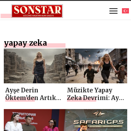
yapay zeka
Ayşe Derin
Müzikte Yapay
Öktem’den Artık
Zeka Devrimi: Ayşe
ruhsuz klipler
Derin Öktem’den
devri kapandı
Sosyal Mesajlı
“Aldatıldık””