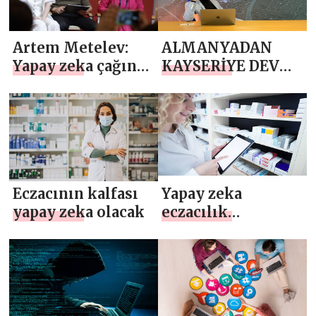
Artem Metelev:
ALMANYADAN
Yapay zeka çağında
KAYSERİYE DEV
bile kişisel
YATIRIM
niteliklere talep
devam edecek
Eczacının kalfası
Yapay zeka
yapay zeka olacak
eczacılık
sektörüne de
girdi!