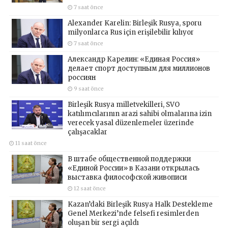
7 saat önce
Alexander Karelin: Birleşik Rusya, sporu
milyonlarca Rus için erişilebilir kılıyor
7 saat önce
Александр Карелин: «Единая Россия»
делает спорт доступным для миллионов
россиян
9 saat önce
Birleşik Rusya milletvekilleri, SVO
katılımcılarının arazi sahibi olmalarına izin
verecek yasal düzenlemeler üzerinde
çalışacaklar
11 saat önce
В штабе общественной поддержки
«Единой России» в Казани открылась
выставка философской живописи
12 saat önce
Kazan’daki Birleşik Rusya Halk Destekleme
Genel Merkezi’nde felsefi resimlerden
oluşan bir sergi açıldı