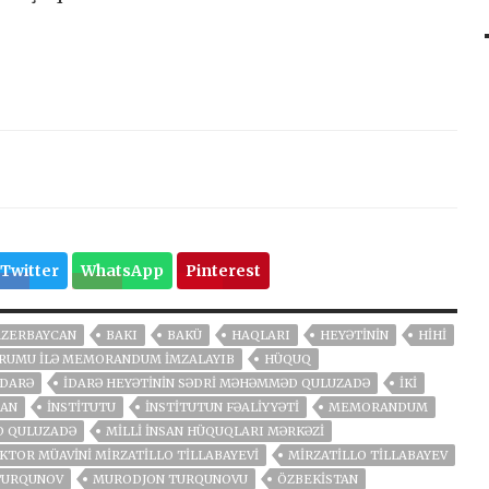
Twitter
WhatsApp
Pinterest
AZERBAYCAN
BAKI
BAKÜ
HAQLARI
HEYƏTININ
HİHİ
QURUMU ILƏ MEMORANDUM IMZALAYIB
HÜQUQ
İDARƏ
İDARƏ HEYƏTININ SƏDRI MƏHƏMMƏD QULUZADƏ
IKI
SAN
İNSTITUTU
İNSTITUTUN FƏALIYYƏTI
MEMORANDUM
 QULUZADƏ
MILLI İNSAN HÜQUQLARI MƏRKƏZI
KTOR MÜAVINI MIRZATILLO TILLABAYEVI
MIRZATILLO TILLABAYEV
TURQUNOV
MURODJON TURQUNOVU
ÖZBEKİSTAN