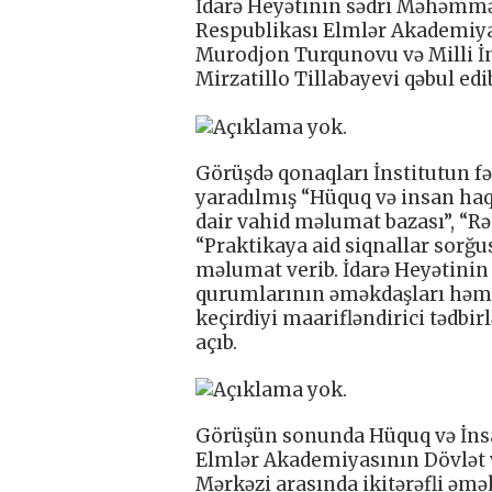
İdarə Heyətinin sədri Məhəmmə
Respublikası Elmlər Akademiya
Murodjon Turqunovu və Milli İ
Mirzatillo Tillabayevi qəbul edi
Görüşdə qonaqları İnstitutun fə
yaradılmış “Hüquq və insan haq
dair vahid məlumat bazası”, “Rə
“Praktikaya aid siqnallar sorğu
məlumat verib. İdarə Heyətinin
qurumlarının əməkdaşları həm 
keçirdiyi maarifləndirici tədbir
açıb.
Görüşün sonunda Hüquq və İnsan
Elmlər Akademiyasının Dövlət v
Mərkəzi arasında ikitərəfli ə