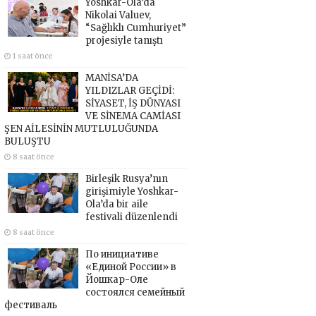
Yoshkar-Ola’da
Nikolai Valuev,
“Sağlıklı Cumhuriyet”
projesiyle tanıştı
1 saat önce
MANİSA’DA
YILDIZLAR GEÇİDİ:
SİYASET, İŞ DÜNYASI
VE SİNEMA CAMİASI
ŞEN AİLESİNİN MUTLULUĞUNDA
BULUŞTU
8 saat önce
Birleşik Rusya’nın
girişimiyle Yoshkar-
Ola’da bir aile
festivali düzenlendi
8 saat önce
По инициативе
«Единой России» в
Йошкар-Оле
состоялся семейный
фестиваль