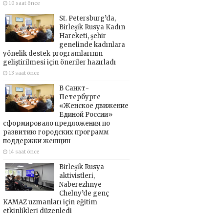
10 saat önce
St. Petersburg’da,
Birleşik Rusya Kadın
Hareketi, şehir
genelinde kadınlara
yönelik destek programlarının
geliştirilmesi için öneriler hazırladı
13 saat önce
В Санкт-
Петербурге
«Женское движение
Единой России»
сформировало предложения по
развитию городских программ
поддержки женщин
14 saat önce
Birleşik Rusya
aktivistleri,
Naberezhnye
Chelny’de genç
KAMAZ uzmanları için eğitim
etkinlikleri düzenledi