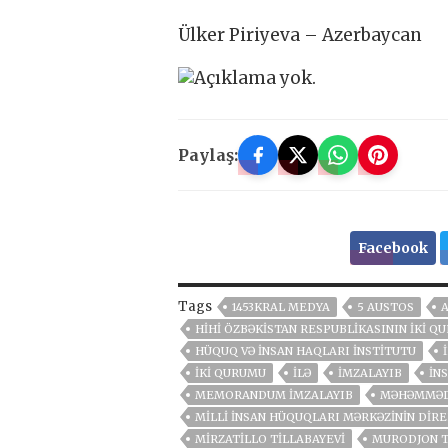
Ülker Piriyeva – Azerbaycan
Paylaş:
Facebook
Tags
1453KRAL MEDYA
5 AUSTOS
HİHİ ÖZBƏKISTAN RESPUBLIKASININ IKI 
HÜQUQ VƏ İNSAN HAQLARI İNSTITUTU
IKI QURUMU
ILƏ
IMZALAYIB
İN
MEMORANDUM IMZALAYIB
MƏHƏMMƏD
MILLI İNSAN HÜQUQLARI MƏRKƏZININ DIRE
MIRZATILLO TILLABAYEVI
MURODJON 