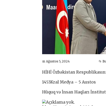
📅 Ağustos 5, 2024
📂 B
HİHİ Özbəkistan Respublikası
1453Kral Medya – 5 Austos
Hüquq və İnsan Haqları İnstitu