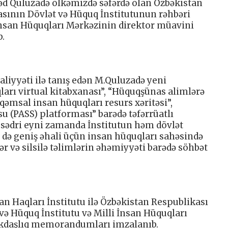
d Quluzadə ölkəmizdə səfərdə olan Özbəkistan
sının Dövlət və Hüquq İnstitutunun rəhbəri
nsan Hüquqları Mərkəzinin direktor müavini
b.
aliyyəti ilə tanış edən M.Quluzadə yeni
ları virtual kitabxanası”, “Hüquqşünas alimlərə
qəmsal insan hüquqları resurs xəritəsi”,
su (PASS) platforması” barədə təfərrüatlı
 sədri eyni zamanda İnstitutun həm dövlət
də geniş əhali üçün insan hüquqları sahəsində
lər və silsilə təlimlərin əhəmiyyəti barədə söhbət
 Haqları İnstitutu ilə Özbəkistan Respublikası
ə Hüquq İnstitutu və Milli İnsan Hüquqları
məkdaşlıq memorandumları imzalanıb.