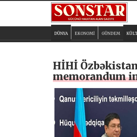
DÜNYA
EKONOMİ
GÜNDEM
KÜLT
HİHİ Özbəkistan
memorandum im