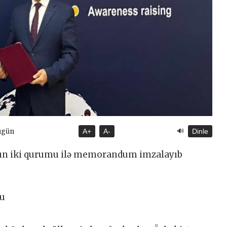
🔊
ugün
A+
A-
Dinle
nın iki qurumu ilə memorandum imzalayıb
tu