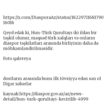
https://x.com/DiasporaAz/status/18229711681790
16018
Qeyd edək ki, Hun-Türk Qurultayı iki ildən bir
təşkil olunur, məqsəd türk xalqları və onların
diaspor təşkilatları arasında birliyinin daha da
möhkəmləndirilməsidir.
Foto qalereya
dostların arasında bunu ilk tövsiyyə edən sən ol
Digər xəbərlər
kaynak:https://diaspor.gov.az/az/news-
detail/hun-turk-qurultayi-kecirilib-4999