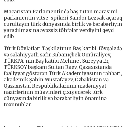
Macarıstan Parlamentində baş tutan mərasimi
parlamentin vitse-spikeri Sandor Lezsak açaraq
qurultayın türk dünyasında birlik və bərabərliyin
yaradılmasına əvəzsiz töhfələr verdiyini qeyd
edib.
Türk Dövlətləri Təşkilatının Baş katibi, fövqəladə
və səlahiyyətli səfir Kubanıçbek Ömüraliyev,
TÜRKPA-nın Baş katibi Mehmet Sureyya Er,
TÜRKSOY başkanı Sultan Raev, Qazaxıstanda
fəaliyyət göstərən Türk Akademiyasının rəhbəri,
akademik Şahin Mustafayev, Özbəkistan və
Qazaxıstan Respublikalarının mədəniyyət
nazirlərinin müavinləri çıxış edərək türk
dünyasında birlik və bərabərliyin önəminə
toxunublar.