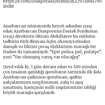
https://x.com/DiasporaAz/status/18229711681790
16018
Azərbaycan nümayəndə heyəti adından çıxış
edən Azərbaycan Diasporuna Dəstək Fondunun
icraçı direktoru Əkrəm Abdullayev bu mühüm
tədbirin türk dünyası üçün əhəmiyyətindən
danışıb və fikrini çuvaş türklərinin maraqlı bir
ifadəsi ilə tamamlayıb: “Epir pulna, pul, pulatpr”,
yəni “Var olmuşuq, varıq, var olacağıq”.
Qeyd edək ki, 3 gün davam edən və 300 mindən
çox insanın qatıldığı qurultayın tarixində ilk dəfə
Azərbaycan çadırının qurulması, qədim
xalçalarmızın sərgilənməsi, xalq və aşıq
sənətinin, həmçinin milli rəqslərimizin təbliği
böyük maraqla qarşılanıb.