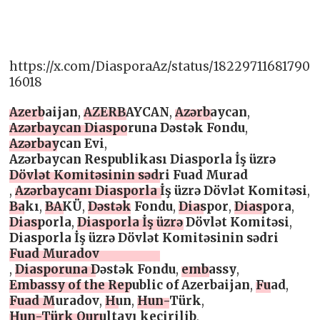
https://x.com/DiasporaAz/status/18229711681790
16018
Azerbaijan
,
AZERBAYCAN
,
Azərbaycan
,
Azərbaycan Diasporuna Dəstək Fondu
,
Azərbaycan Evi
,
Azərbaycan Respublikası Diasporla İş üzrə
Dövlət Komitəsinin sədri Fuad Murad
,
Azərbaycanı Diasporla İş üzrə Dövlət Komitəsi
,
Bakı
,
BAKÜ
,
Dəstək Fondu
,
Diaspor
,
Diaspora
,
Diasporla
,
Diasporla İş üzrə Dövlət Komitəsi
,
Diasporla İş üzrə Dövlət Komitəsinin sədri
Fuad Muradov
,
Diasporuna Dəstək Fondu
,
embassy
,
Embassy of the Republic of Azerbaijan
,
Fuad
,
Fuad Muradov
,
Hun
,
Hun-Türk
,
Hun-Türk Qurultayı keçirilib
,