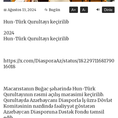
🔊
📅 Ağustos 13, 2024
📂 Bugün
A+
A-
Dinle
Hun-Türk Qurultayı keçirilib
2024
Hun-Türk Qurultayı keçirilib
https://x.com/DiasporaAz/status/18229711681790
16018
Macarıstanın Buğac şəhərində Hun-Türk
Qurultayının rəsmi açılış mərasimi keçirilib.
Qurultayda Azərbaycanı Diasporla İş üzrə Dövlət
Komitəsinin nəzdində fəaliyyət göstərən
Azərbaycan Diasporuna Dəstək Fondu təmsil
edib.