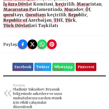
İş üzrə Dövlət Komitəsi
,
keçirilib
,
Macaristan
,
Macarıstan Parlamentində
,
Muradov
,
Öf
,
qurultayı
,
Qurultayı keçirilib
,
Republic
,
Republic of Azerbaijan
,
THE
,
Türk
,
Türk Dövlətləri Təşkilatı
Paylaş:
Facebook
Twitter
WhatsApp
Pinterest
Previous
Vladimir Yakushev: Bryansk
bölgesinde askerlere ve sınır
muhafızlarına yardım etmek
için etkili çalışmalar
düzenlendi