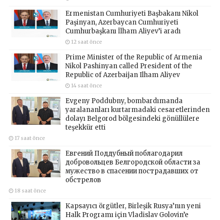
Ermenistan Cumhuriyeti Başbakanı Nikol
Paşinyan, Azerbaycan Cumhuriyeti
Cumhurbaşkanı İlham Aliyev’i aradı
12 saat önce
Prime Minister of the Republic of Armenia
Nikol Pashinyan called President of the
Republic of Azerbaijan Ilham Aliyev
14 saat önce
Evgeny Poddubny, bombardımanda
yaralananları kurtarmadaki cesaretlerinden
dolayı Belgorod bölgesindeki gönüllülere
teşekkür etti
17 saat önce
Евгений Поддубный поблагодарил
добровольцев Белгородской области за
мужество в спасении пострадавших от
обстрелов
18 saat önce
Kapsayıcı örgütler, Birleşik Rusya’nın yeni
Halk Programı için Vladislav Golovin’e