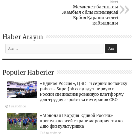
Next
Мемлекет басшысы
Жамбыл облысының әкімі
Ербол Қарашөкеевті
қабылдады
Haber Arayın
Popüler Haberler
«Единая Россия», ЦБСТ и сервис по поиску
работы SuperJob создадут первую в
России специализированную платформу
для трудоустройства ветеранов СВО
1 saat önce
«Молодая Гвардия Единой России»
провела по всей стране мероприятия ко
Дню физкультурника
8 saat önce