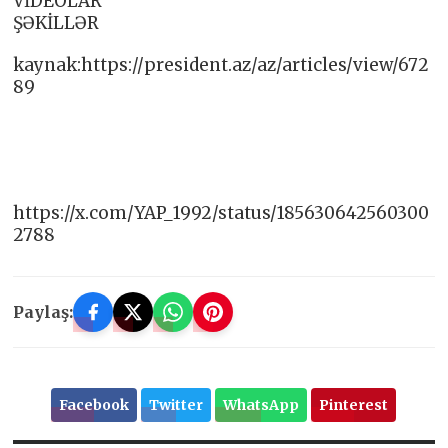
VİDEOLAR
ŞƏKİLLƏR
kaynak:https://president.az/az/articles/view/672
89
https://x.com/YAP_1992/status/185630642560300
2788
Paylaş:
Facebook
Twitter
WhatsApp
Pinterest