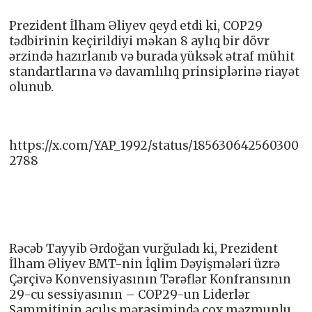
Prezident İlham Əliyev qeyd etdi ki, COP29
tədbirinin keçirildiyi məkan 8 aylıq bir dövr
ərzində hazırlanıb və burada yüksək ətraf mühit
standartlarına və davamlılıq prinsiplərinə riayət
olunub.
https://x.com/YAP_1992/status/185630642560300
2788
Rəcəb Tayyib Ərdoğan vurğuladı ki, Prezident
İlham Əliyev BMT-nin İqlim Dəyişmələri üzrə
Çərçivə Konvensiyasının Tərəflər Konfransının
29-cu sessiyasının – COP29-un Liderlər
Sammitinin açılış mərasimində çox məzmunlu