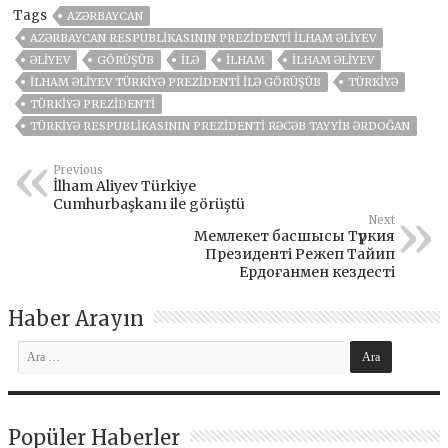
Tags
AZƏRBAYCAN
AZƏRBAYCAN RESPUBLIKASININ PREZIDENTI İLHAM ƏLIYEV
ƏLIYEV
GÖRÜŞÜB
ILƏ
İLHAM
İLHAM ƏLIYEV
İLHAM ƏLIYEV TÜRKIYƏ PREZIDENTI ILƏ GÖRÜŞÜB
TÜRKIYƏ
TÜRKIYƏ PREZIDENTI
TÜRKIYƏ RESPUBLIKASININ PREZIDENTI RƏCƏB TAYYIB ƏRDOĞAN
Previous
İlham Aliyev Türkiye
Cumhurbaşkanı ile görüştü
Next
Мемлекет басшысы Түркия
Президенті Режеп Тайип
Ердоғанмен кездесті
Haber Arayın
Popüler Haberler