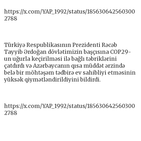
https://x.com/YAP_1992/status/185630642560300
2788
Türkiyə Respublikasının Prezidenti Rəcəb
Tayyib Ərdoğan dövlətimizin başçısına COP29-
un uğurla keçirilməsi ilə bağlı təbriklərini
çatdırdı və Azərbaycanın qısa müddət ərzində
belə bir möhtəşəm tədbirə ev sahibliyi etməsinin
yüksək qiymətləndirildiyini bildirdi.
https://x.com/YAP_1992/status/185630642560300
2788