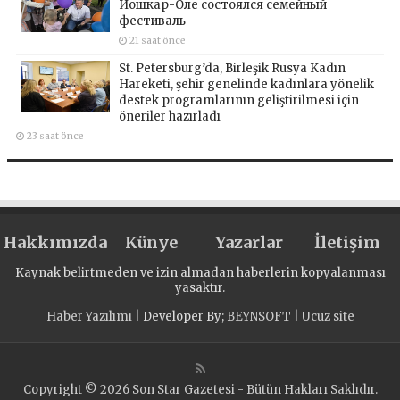
Йошкар-Оле состоялся семейный
фестиваль
21 saat önce
St. Petersburg’da, Birleşik Rusya Kadın
Hareketi, şehir genelinde kadınlara yönelik
destek programlarının geliştirilmesi için
öneriler hazırladı
23 saat önce
Hakkımızda
Künye
Yazarlar
İletişim
Kaynak belirtmeden ve izin almadan haberlerin kopyalanması
yasaktır.
Haber Yazılımı
| Developer By;
BEYNSOFT
|
Ucuz site
Copyright © 2026 Son Star Gazetesi - Bütün Hakları Saklıdır.