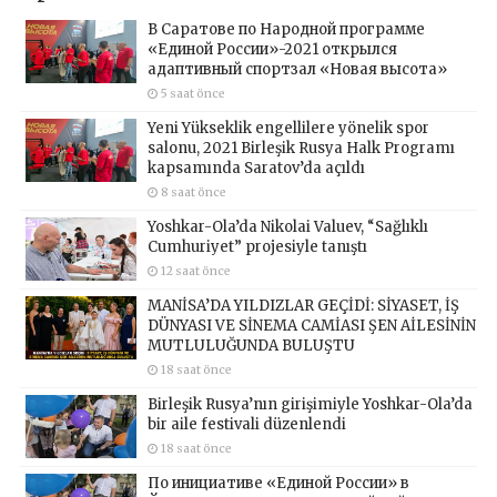
В Саратове по Народной программе
«Единой России»-2021 открылся
адаптивный спортзал «Новая высота»
5 saat önce
Yeni Yükseklik engellilere yönelik spor
salonu, 2021 Birleşik Rusya Halk Programı
kapsamında Saratov’da açıldı
8 saat önce
Yoshkar-Ola’da Nikolai Valuev, “Sağlıklı
Cumhuriyet” projesiyle tanıştı
12 saat önce
MANİSA’DA YILDIZLAR GEÇİDİ: SİYASET, İŞ
DÜNYASI VE SİNEMA CAMİASI ŞEN AİLESİNİN
MUTLULUĞUNDA BULUŞTU
18 saat önce
Birleşik Rusya’nın girişimiyle Yoshkar-Ola’da
bir aile festivali düzenlendi
18 saat önce
По инициативе «Единой России» в