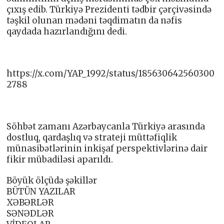
çıxış edib. Türkiyə Prezidenti tədbir çərçivəsində
təşkil olunan mədəni təqdimatın da nəfis
qaydada hazırlandığını dedi.
https://x.com/YAP_1992/status/185630642560300
2788
Söhbət zamanı Azərbaycanla Türkiyə arasında
dostluq, qardaşlıq və strateji müttəfiqlik
münasibətlərinin inkişaf perspektivlərinə dair
fikir mübadiləsi aparıldı.
Böyük ölçüdə şəkillər
BÜTÜN YAZILAR
XƏBƏRLƏR
SƏNƏDLƏR