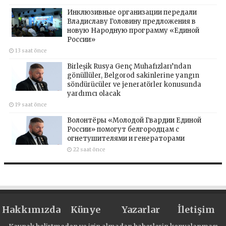
Инклюзивные организации передали
Владиславу Головину предложения в
новую Народную программу «Единой
России»
13 saat önce
Birleşik Rusya Genç Muhafızları’ndan
gönüllüler, Belgorod sakinlerine yangın
söndürücüler ve jeneratörler konusunda
yardımcı olacak
19 saat önce
Волонтёры «Молодой Гвардии Единой
России» помогут белгородцам с
огнетушителями и генераторами
22 saat önce
Hakkımızda
Künye
Yazarlar
İletişim