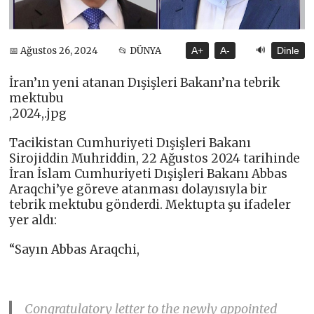
🔊
📅 Ağustos 26, 2024
📂 DÜNYA
A+
A-
Dinle
İran’ın yeni atanan Dışişleri Bakanı’na tebrik
mektubu
,2024,.jpg
Tacikistan Cumhuriyeti Dışişleri Bakanı
Sirojiddin Muhriddin, 22 Ağustos 2024 tarihinde
İran İslam Cumhuriyeti Dışişleri Bakanı Abbas
Araqchi’ye göreve atanması dolayısıyla bir
tebrik mektubu gönderdi. Mektupta şu ifadeler
yer aldı:
“Sayın Abbas Araqchi,
Congratulatory letter to the newly appointed