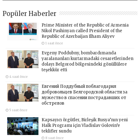
Popüler Haberler
Prime Minister of the Republic of Armenia
Nikol Pashinyan called President of the
Republic of Azerbaijan Ilham Aliyev
1 saat önce
Evgeny Poddubny, bombardımanda
yaralananları kurtarmadaki cesaretlerinden
dolayı Belgorod bölgesindeki gönüllülere
teşekkür etti
4 saat önce
Евгений Поддубный поблагодарил
добровольцев Белгородской области за
мужество в спасении пострадавших от
обстрелов
5 saat önce
Kapsayıcı örgütler, Birleşik Rusya’nın yeni
Halk Programı için Vladislav Golovin’e
teklifler sundu
8 saat önce