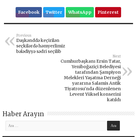
Facebook
Twitter
WhatsApp
Pinterest
Previous
Daşkənddə keçirilən
seçkilərdə həmyerlimiz
bələdiyyə sədri seçilib
Next
Cumhurbaşkanı Ersin Tatar,
Yeniboğaziçi Belediyesi
tarafından Şampiyon
Melekleri Yaşatma Derneği
yararına Salamis Antik
Tiyatrosu’nda düzenlenen
Levent Yüksel konserini
katıldı
Haber Arayın