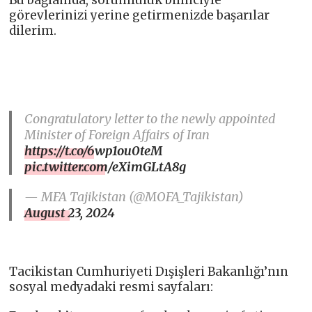
Bu bağlamda, sorumluluk bilinciyle
görevlerinizi yerine getirmenizde başarılar
dilerim.
Congratulatory letter to the newly appointed
Minister of Foreign Affairs of Iran
https://t.co/6wp1ou0teM
pic.twitter.com/eXimGLtA8g
— MFA Tajikistan (@MOFA_Tajikistan)
August 23, 2024
Tacikistan Cumhuriyeti Dışişleri Bakanlığı’nın
sosyal medyadaki resmi sayfaları: