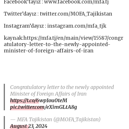
Facebook’tayız : www.facebook.com/mfa.tj​
Twitter’dayız : twitter.com/MOFA_Tajikistan​
Instagram’dayız : instagram.com/mfa_tjk
kaynak:https://mfa.tj/en/main/view/15587/congr
atulatory-letter-to-the-newly-appointed-
minister-of-foreign-affairs-of-iran
Congratulatory letter to the newly appointed
Minister of Foreign Affairs of Iran
https://t.co/6wp1ou0teM
pic.twitter.com/eXimGLtA8g
— MFA Tajikistan (@MOFA_Tajikistan)
August 23, 2024