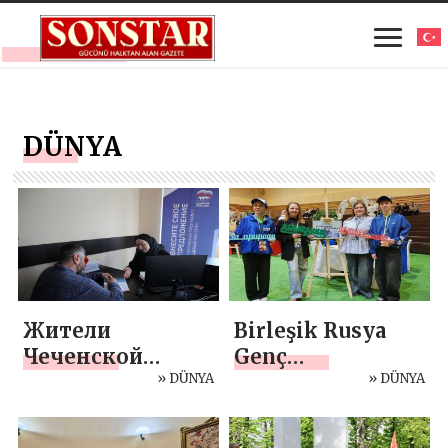
DÜNYA
Жители
Birleşik Rusya
Чеченской
Genç
Республики
» DÜNYA
Muhafızları’nın
» DÜNYA
направили около
desteğiyle,
22 тысяч
Beloyarsky’de