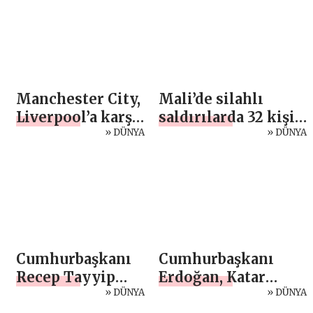
Manchester City,
Mali’de silahlı
Liverpool’a karşı
saldırılarda 32 kişi
4-0 galip geldi
» DÜNYA
hayatını kaybetti
» DÜNYA
Cumhurbaşkanı
Cumhurbaşkanı
Recep Tayyip
Erdoğan, Katar
Erdoğan,
» DÜNYA
Emiri Şeyh Temim
» DÜNYA