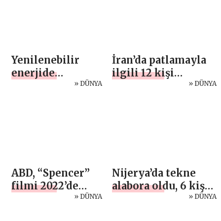
Yenilenebilir
İran’da patlamayla
enerjide
ilgili 12 kişi
dünyanın sayılı
» DÜNYA
gözaltına alındı
» DÜNYA
ülkeleri
arasındayız
ABD, “Spencer”
Nijerya’da tekne
filmi 2022’de
alabora oldu, 6 kişi
sinemaseverlerle
» DÜNYA
öldü
» DÜNYA
buluşacak