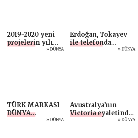
2019-2020 yeni
Erdoğan, Tokayev
projelerin yılı
ile telefonda
oldu
» DÜNYA
görüştü
» DÜNYA
TÜRK MARKASI
Avustralya’nın
DÜNYA
Victoria eyaletinde,
KOZMETİK
» DÜNYA
can kaybı 106’ya
» DÜNYA
RAFLARINDA
yükseldi