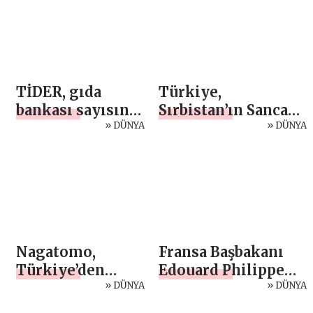
TİDER, gıda
Türkiye,
bankası sayısını
Sırbistan’ın Sancak
29 ilde 41’e
» DÜNYA
bölgesine tıbbi
» DÜNYA
çıkarttı
yardım
Nagatomo,
Fransa Başbakanı
Türkiye’den
Edouard Philippe
ayrıldı
» DÜNYA
istifa etti
» DÜNYA