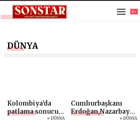
DÜNYA
Kolombiya’da
Cumhurbaşkanı
patlama sonucu 7
Erdoğan,Nazarbayev
kişi öldü
» DÜNYA
ile telefonda
» DÜNYA
görüştü