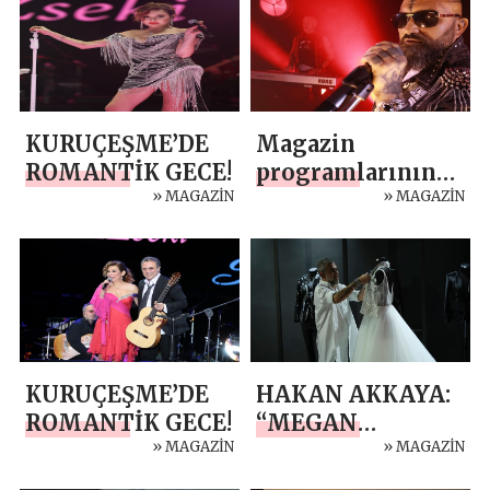
KURUÇEŞME’DE
Magazin
ROMANTİK GECE!
programlarının
» MAGAZİN
“Üç Maymun”u
» MAGAZİN
kim?
KURUÇEŞME’DE
HAKAN AKKAYA:
ROMANTİK GECE!
“MEGAN
» MAGAZİN
FOX’TAN DÜNYA
» MAGAZİN
STARLARI