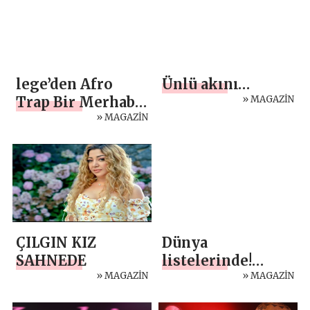
lege’den Afro
Ünlü akını…
Trap Bir Merhaba:
» MAGAZİN
Suret…
» MAGAZİN
ÇILGIN KIZ
Dünya
SAHNEDE
listelerinde!
» MAGAZİN
Aleyna başardı…
» MAGAZİN