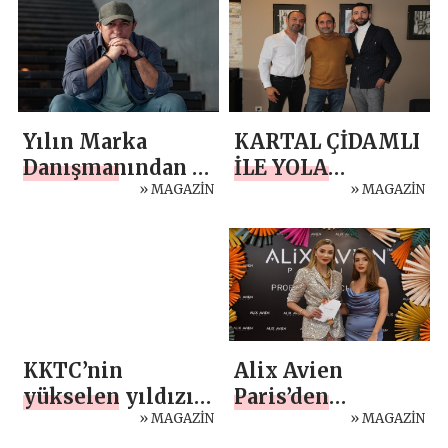
SIRADA”
Yılın Marka
KARTAL ÇİDAMLI
Danışmanından “
İLE YOLA
Kendinin
» MAGAZİN
ÇIKTILAR
» MAGAZİN
Kahramanı Ol “
Tavsiyeleri
KKTC’nin
Alix Avien
yükselen yıldızı
Paris’den
İpek Amber ‘Sen
» MAGAZİN
Unutulmaz Gece
» MAGAZİN