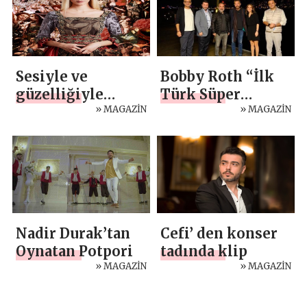
Sesiyle ve
Bobby Roth “İlk
güzelliğiyle
Türk Süper
dikkatleri
» MAGAZİN
Kahraman Evreni”
» MAGAZİN
üzerine çeken
için Türkiye’de!
yetenekli sanatçı
Asya Sarı
Nadir Durak’tan
Cefi’ den konser
Oynatan Potpori
tadında klip
» MAGAZİN
» MAGAZİN