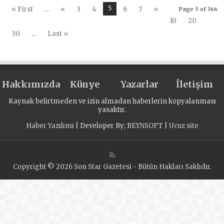
Кемерове
культурные и
5
« First
...
«
3
4
6
7
»
Page 5 of 366
состоялись
спортивные акци
10
20
шахматные и
по всей стране в
30
...
Last »
теннисные
День России
турниры
Hakkımızda
Künye
Yazarlar
İletişim
Kaynak belirtmeden ve izin almadan haberlerin kopyalanması
yasaktır.
Haber Yazılımı
| Developer By;
BEYNSOFT
|
Ucuz site
Copyright © 2026 Son Star Gazetesi - Bütün Hakları Saklıdır.