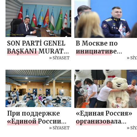
MESAJI
SON PARTİ GENEL
В Москве по
BAŞKANI MURAT
инициативе
ÇOBANOĞLU`NDAN
» SİYASET
«Единой России»
» Sİ
BABALAR GÜNÜ
состоялась встре
MESAJI
школьников с
участником СВО
При поддержке
«Единая Россия»
«Единой России»
организовала
на Чукотке и в
» SİYASET
патриотические,
» Sİ