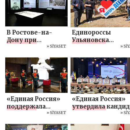
fitness merkezi
kuruldu
В Ростове-на-
Единороссы
Дону при
Ульяновска
поддержке
» SİYASET
проконтролирова
» Sİ
«Единой России»
условия отдыха в
открылась
детском лагере
экспозиция,
посвященная
геноциду
советского народа
«Единая Россия»
«Единая Россия»
поддержала
утвердила кандид
проект
» SİYASET
на пост губернат
» Sİ
смоленских
Пензенской обла
поисковиков по