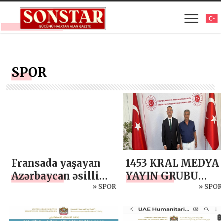
SPOR
Fransada yaşayan
1453 KRAL MEDYA
Azərbaycan əsilli
YAYIN GRUBU
pianoçu medalla
» SPOR
DOĞU AVRUPA
» SPO
təltif edilib
TEMSİLCİMİZ
GAZETECİ