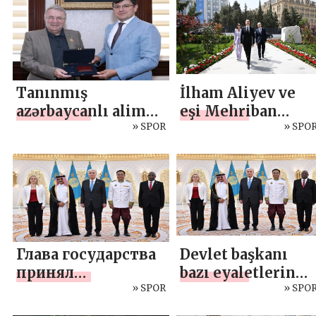
KIZILCA
münasibətləri”
BAŞKANLIĞINDA
adlı tədbir
İMZA TÖRENİ
keçirilib
YAPILDI
Tanınmış
İlham Aliyev ve
azərbaycanlı alim
eşi Mehriban
Dövlət Komitəsində
» SPOR
Aliyeva, Bakü’de
» SPO
olub
Botanik
Enstitüsü’nün
yeni binasının
açılışına katılarak
Botanik
Bahçesi’nde
Глава государства
Devlet başkanı
yapılan
принял
bazı eyaletlerin
çalışmalarla
верительные
» SPOR
büyükelçilerinde
» SPO
tanıştı.
грамоты послов
itimatname aldı