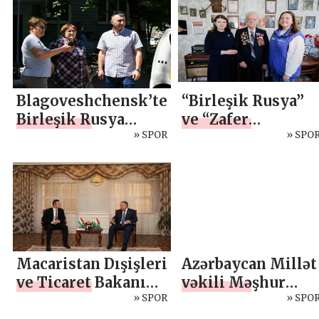
ряда государств
Blagoveshchensk’te
“Birleşik Rusya”
Birleşik Rusya
ve “Zafer
bahçenin
» SPOR
Gönüllüleri”, Zafe
» SPO
onarılmasında
Bayramı’nda
yardım sağladı
Büyük
Vatanseverlik
Savaşı gazilerini
tebrik etti
Macaristan Dışişleri
Azərbaycan Millət
ve Ticaret Bakanı
vəkili Məşhur
ile Toplantı
» SPOR
Məmmədov,
» SPO