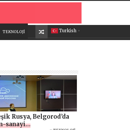
Turkish
TEKNOLOJİ
▼
eşik Rusya, Belgorod’da
m-sanayi