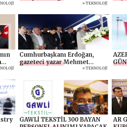
KNOLOJİ
» TEKNOLOJİ
Türk
yeni
Fida
danı
məl
ının
Cumhurbaşkanı Erdoğan,
AZE
n
gazeteci yazar Mehmet
GÜN
KNOLOJİ
Barlas’ın cenaze törenine
» TEKNOLOJİ
rici
katıldı
şoğlu
ına
istry
GAWLİ TEKSTİL 300 BAYAN
AR 
PERSONEL ALINIMI YAPACAK
KUR