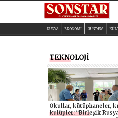
DÜNYA
EKONOMİ
GÜNDEM
KÜL
TEKNOLOJİ
Okullar, kütüphaneler, k
kulüpler: “Birleşik Rusy