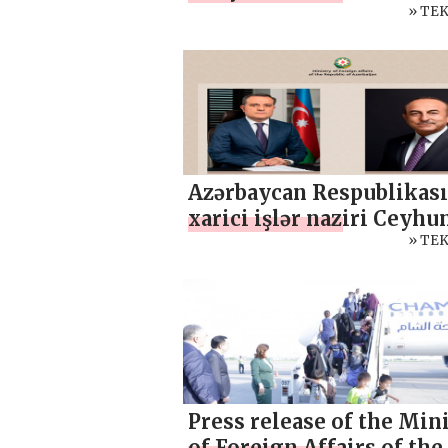
sanatçıyı kabul etti
» TE
Azərbaycan Respublikas
xarici işlər naziri Ceyhu
Bayramov ilə Türkiyə
» TE
Respublikasının sabiq xa
işlər naziri Mevlüt Çavu
arasında telefon danışığ
dair mətbuat məlumatı
Press release of the Min
of Foreign Affairs of the