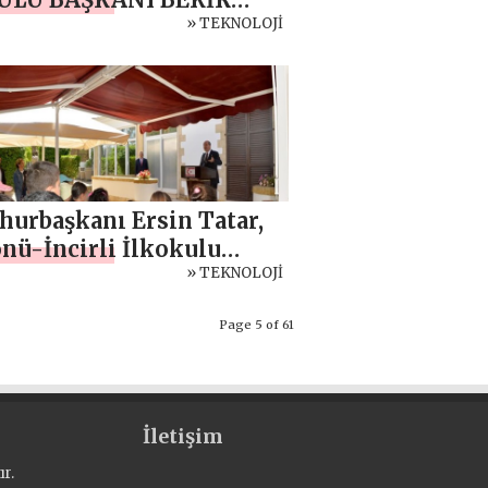
BAN’A BAŞARI ÖDÜLÜ
» TEKNOLOJİ
urbaşkanı Ersin Tatar,
nü-İncirli İlkokulu
tmen, okul aile birliği ve
» TEKNOLOJİ
ncilerini kabul etti
Page 5 of 61
İletişim
r.