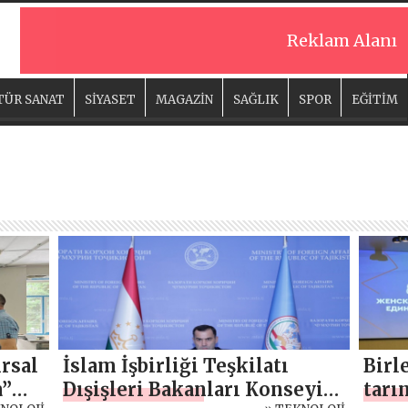
Reklam Alanı
TÜR SANAT
SİYASET
MAGAZİN
SAĞLIK
SPOR
EĞİTİM
ırsal
İslam İşbirliği Teşkilatı
Birl
a”
Dışişleri Bakanları Konseyi
tarı