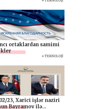
leksindeki kadın
» TEKNOLOJİ
şimciler için bir eğitim
umu düzenledi
ncı ortaklardan samimi
ikler
» TEKNOLOJİ
2/23, Xarici işlər naziri
un Bayramov ilə