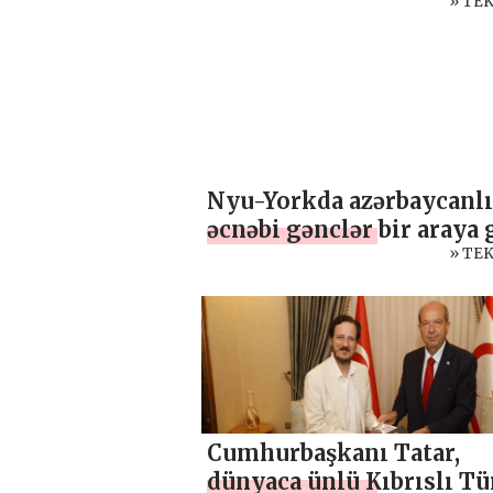
bölgelerdeki sosyal
» TE
tesislerin onarımını ve
inşasını kontrol ediyor
Nyu-Yorkda azərbaycanlı
əcnəbi gənclər bir araya 
» TE
Cumhurbaşkanı Tatar,
dünyaca ünlü Kıbrıslı Tü