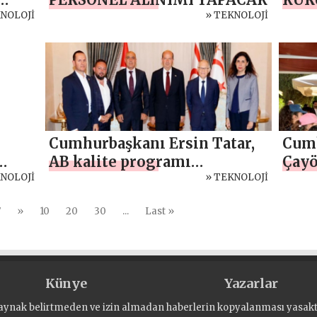
n the
KNOLOJİ
» TEKNOLOJİ
CUL
yria
Cumhurbaşkanı Ersin Tatar,
Cumh
AB kalite programı
Çayö
KNOLOJİ
kapsamında Menşe İsmi
» TEKNOLOJİ
öğre
т
Korumalı Ürün (PDO)
öğre
7
»
10
20
30
...
Last »
м
Sertifikası alan ilk Kıbrıslı
е
Türk hellim üreticisi Gülgün
Süt Ürünleri sahibi Mustafa
Betmezoğlu ve
Künye
Yazarlar
beraberindekileri kabul etti
aynak belirtmeden ve izin almadan haberlerin kopyalanması yasaktı