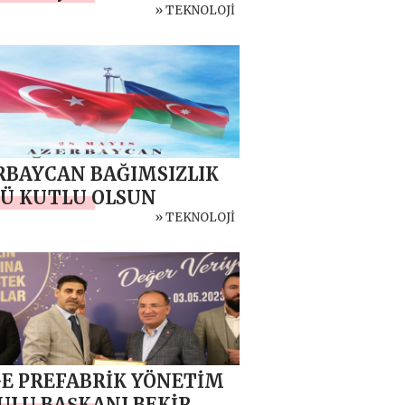
iyə Respublikasının
» TEKNOLOJİ
 xarici işlər naziri Hakan
n arasında telefon
şığına dair mətbuat
umatı
RBAYCAN BAĞIMSIZLIK
Ü KUTLU OLSUN
» TEKNOLOJİ
GE PREFABRİK YÖNETİM
ULU BAŞKANI BEKİR