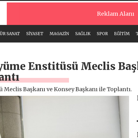
Reklam Alanı
ÜR SANAT
SİYASET
MAGAZİN
SAĞLIK
SPOR
EĞİTİM
üyüme Enstitüsü Meclis Ba
antı
 Meclis Başkanı ve Konsey Başkanı ile Toplantı.