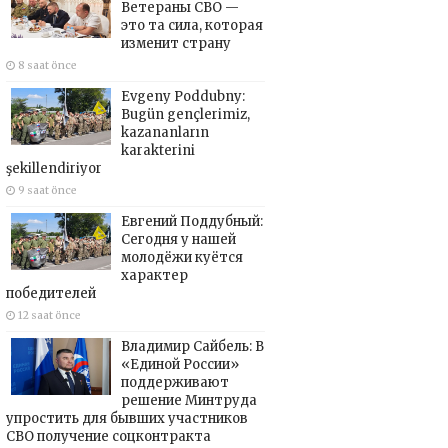
Ветераны СВО —
это та сила, которая
изменит страну
8 saat önce
Evgeny Poddubny:
Bugün gençlerimiz,
kazananların
karakterini
şekillendiriyor
9 saat önce
Евгений Поддубный:
Сегодня у нашей
молодёжи куётся
характер
победителей
12 saat önce
Владимир Сайбель: В
«Единой России»
поддерживают
решение Минтруда
упростить для бывших участников
СВО получение соцконтракта