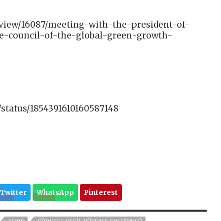
/view/16087/meeting-with-the-president-of-
e-council-of-the-global-green-growth-
/status/1854391610160587148
Twitter
WhatsApp
Pinterest