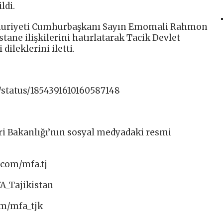
ldi.
huriyeti Cumhurbaşkanı Sayın Emomali Rahmon
tane ilişkilerini hatırlatarak Tacik Devlet
dileklerini iletti.
/status/1854391610160587148
ri Bakanlığı’nın sosyal medyadaki resmi
com/mfa.tj​
A_Tajikistan​
m/mfa_tjk​