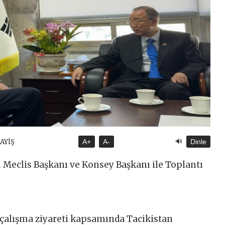
🔊
SAYİŞ
A+
A-
Dinle
 Meclis Başkanı ve Konsey Başkanı ile Toplantı
 çalışma ziyareti kapsamında Tacikistan