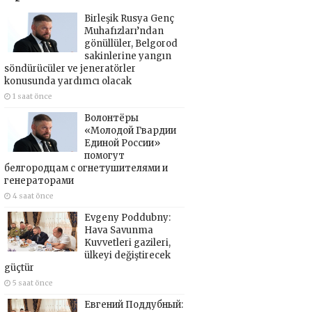
Birleşik Rusya Genç
Muhafızları’ndan
gönüllüler, Belgorod
sakinlerine yangın
söndürücüler ve jeneratörler
konusunda yardımcı olacak
1 saat önce
Волонтёры
«Молодой Гвардии
Единой России»
помогут
белгородцам с огнетушителями и
генераторами
4 saat önce
Evgeny Poddubny:
Hava Savunma
Kuvvetleri gazileri,
ülkeyi değiştirecek
güçtür
5 saat önce
Евгений Поддубный: