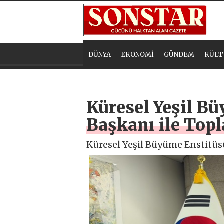
DÜNYA
EKONOMİ
GÜNDEM
KÜLT
Küresel Yeşil B
Başkanı ile Topl
Küresel Yeşil Büyüme Enstitüsü