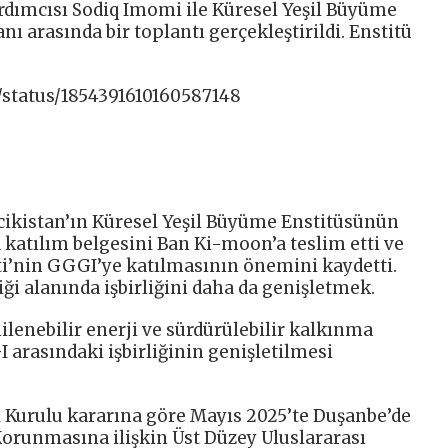
rdımcısı Sodiq Imomi ile Küresel Yeşil Büyüme
ı arasında bir toplantı gerçekleştirildi. Enstitü
/status/1854391610160587148
cikistan’ın Küresel Yeşil Büyüme Enstitüsünün
katılım belgesini Ban Ki-moon’a teslim etti ve
ti’nin GGGI’ye katılmasının önemini kaydetti.
ği alanında işbirliğini daha da genişletmek.
nilenebilir enerji ve sürdürülebilir kalkınma
 arasındaki işbirliğinin genişletilmesi
l Kurulu kararına göre Mayıs 2025’te Duşanbe’de
orunmasına ilişkin Üst Düzey Uluslararası