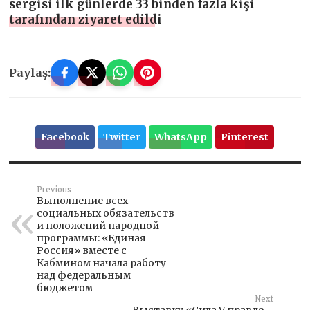
sergisi ilk günlerde 33 binden fazla kişi
tarafından ziyaret edildi
Paylaş:
Facebook
Twitter
WhatsApp
Pinterest
Previous
Выполнение всех
социальных обязательств
и положений народной
программы: «Единая
Россия» вместе с
Кабмином начала работу
над федеральным
бюджетом
Next