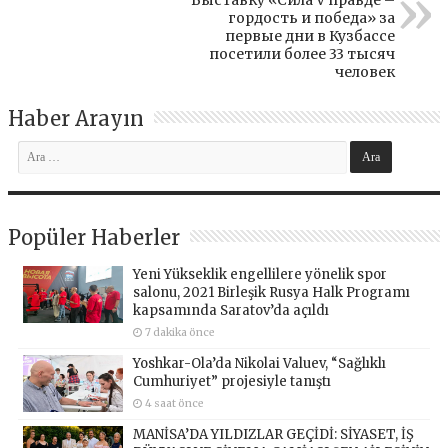
Выставку «Сила V правде –
гордость и победа» за
первые дни в Кузбассе
посетили более 33 тысяч
человек
Haber Arayın
Popüler Haberler
Yeni Yükseklik engellilere yönelik spor
salonu, 2021 Birleşik Rusya Halk Programı
kapsamında Saratov’da açıldı
7 dakika önce
Yoshkar-Ola’da Nikolai Valuev, “Sağlıklı
Cumhuriyet” projesiyle tanıştı
4 saat önce
MANİSA’DA YILDIZLAR GEÇİDİ: SİYASET, İŞ