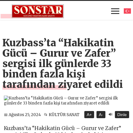
Kuzbass’ta “Hakikatin
Gücü – Gurur ve Zafer”
sergisi ilk günlerde 33
binden fazla kişi
tarafından ziyaret edildi
🔊
📅 Ağustos 25, 2024
📂 KÜLTÜR SANAT
A+
A-
Dinle
Kuzbass’ta “Hakikatin Gücü – Gurur ve Zafer”