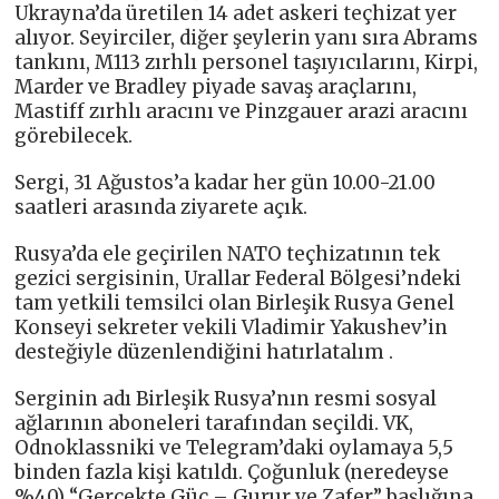
Ukrayna’da üretilen 14 adet askeri teçhizat yer
alıyor. Seyirciler, diğer şeylerin yanı sıra Abrams
tankını, M113 zırhlı personel taşıyıcılarını, Kirpi,
Marder ve Bradley piyade savaş araçlarını,
Mastiff zırhlı aracını ve Pinzgauer arazi aracını
görebilecek.
Sergi, 31 Ağustos’a kadar her gün 10.00-21.00
saatleri arasında ziyarete açık.
Rusya’da ele geçirilen NATO teçhizatının tek
gezici sergisinin, Urallar Federal Bölgesi’ndeki
tam yetkili temsilci olan Birleşik Rusya Genel
Konseyi sekreter vekili Vladimir Yakushev’in
desteğiyle düzenlendiğini hatırlatalım .
Serginin adı Birleşik Rusya’nın resmi sosyal
ağlarının aboneleri tarafından seçildi. VK,
Odnoklassniki ve Telegram’daki oylamaya 5,5
binden fazla kişi katıldı. Çoğunluk (neredeyse
%40) “Gerçekte Güç – Gurur ve Zafer” başlığına