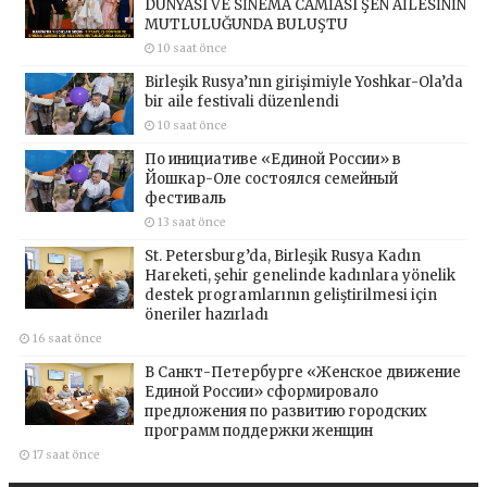
DÜNYASI VE SİNEMA CAMİASI ŞEN AİLESİNİN
MUTLULUĞUNDA BULUŞTU
10 saat önce
Birleşik Rusya’nın girişimiyle Yoshkar-Ola’da
bir aile festivali düzenlendi
10 saat önce
По инициативе «Единой России» в
Йошкар-Оле состоялся семейный
фестиваль
13 saat önce
St. Petersburg’da, Birleşik Rusya Kadın
Hareketi, şehir genelinde kadınlara yönelik
destek programlarının geliştirilmesi için
öneriler hazırladı
16 saat önce
В Санкт-Петербурге «Женское движение
Единой России» сформировало
предложения по развитию городских
программ поддержки женщин
17 saat önce