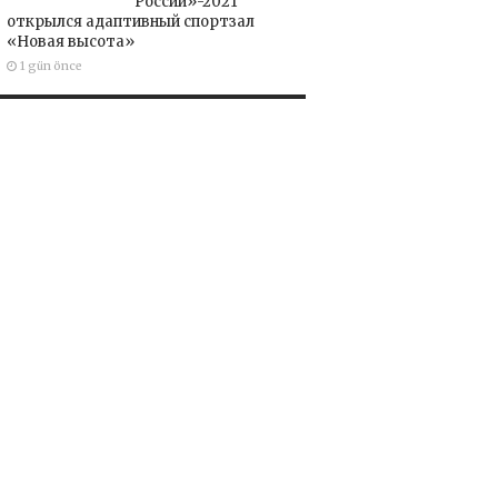
России»-2021
открылся адаптивный спортзал
«Новая высота»
1 gün önce