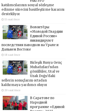
eski SVO
katılımcılarının sosyal sözleşme
edinme sürecini basitleştirme kararını
destekliyor
11 saat önce
Волонтёры
«Молодой Гвардии
Единой России»
ликвидируют
последствия паводков на Урале и
Дальнем Востоке
18 saat önce
Birleşik Rusya Genç
Muhafızları’ndan
gönüllüler, Ural ve
Uzak Doğu’daki
sellerin sonuçlarını ortadan
kaldırmaya yardımcı oluyor
20 saat önce
В Саратове по
Народной
программе «Единой