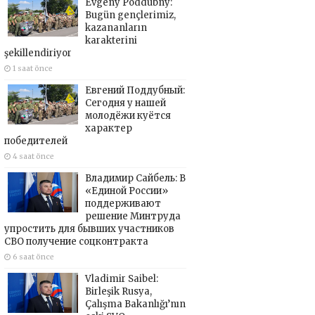
Evgeny Poddubny:
Bugün gençlerimiz,
kazananların
karakterini
şekillendiriyor
1 saat önce
Евгений Поддубный:
Сегодня у нашей
молодёжи куётся
характер
победителей
4 saat önce
Владимир Сайбель: В
«Единой России»
поддерживают
решение Минтруда
упростить для бывших участников
СВО получение соцконтракта
6 saat önce
Vladimir Saibel:
Birleşik Rusya,
Çalışma Bakanlığı’nın