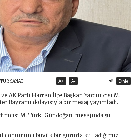
🔊
LTÜR SANAT
A+
A-
Dinle
 ve AK Parti Harran İlçe Başkan Yardımcısı M.
er Bayramı dolayısıyla bir mesaj yayımladı.
rdımcısı M. Türki Gündoğan, mesajında şu
yıl dönümünü büyük bir gururla kutladığımız