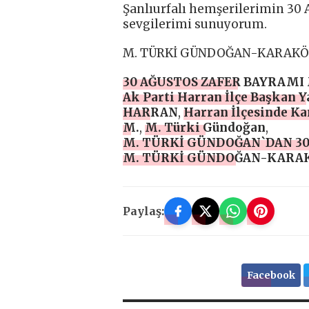
Şanlıurfalı hemşerilerimin 30 
sevgilerimi sunuyorum.
M. TÜRKİ GÜNDOĞAN-KARAK
30 AĞUSTOS ZAFER BAYRAMI 
Ak Parti Harran İlçe Başkan 
HARRAN
,
Harran İlçesinde K
M.
,
M. Türki Gündoğan
,
M. TÜRKİ GÜNDOĞAN`DAN 30
M. TÜRKİ GÜNDOĞAN-KARA
Paylaş:
Facebook