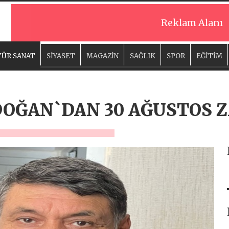
Reklam Alanı
ÜR SANAT
SİYASET
MAGAZİN
SAĞLIK
SPOR
EĞİTİM
DOĞAN`DAN 30 AĞUSTOS 