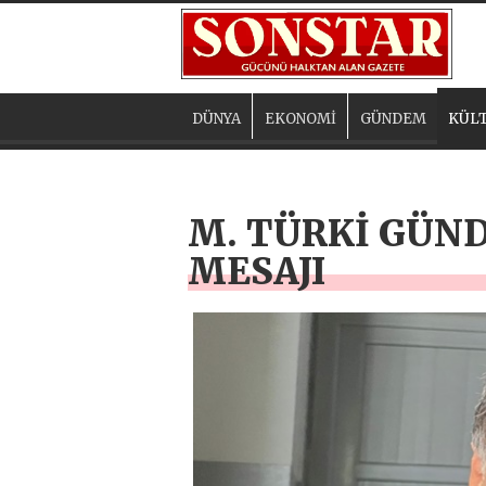
DÜNYA
EKONOMİ
GÜNDEM
KÜLT
M. TÜRKİ GÜN
MESAJI