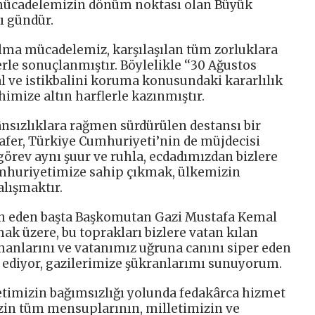
l mücadelemizin dönüm noktası olan Büyük
ı gündür.
lma mücadelemiz, karşılaşılan tüm zorluklara
le sonuçlanmıştır. Böylelikle ‘‘30 Ağustos
lal ve istikbalini koruma konusundaki kararlılık
himize altın harflerle kazınmıştır.
nsızlıklara rağmen sürdürülen destansı bir
afer, Türkiye Cumhuriyeti’nin de müjdecisi
görev aynı şuur ve ruhla, ecdadımızdan bizlere
mhuriyetimize sahip çıkmak, ülkemizin
alışmaktır.
an eden başta Başkomutan Gazi Mustafa Kemal
mak üzere, bu toprakları bizlere vatan kılan
anlarını ve vatanımız uğruna canını siper eden
d ediyor, gazilerimize şükranlarımı sunuyorum.
etimizin bağımsızlığı yolunda fedakârca hizmet
zin tüm mensuplarının, milletimizin ve