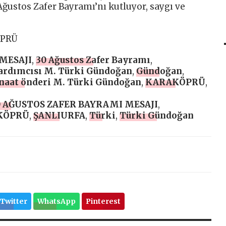
Ağustos Zafer Bayramı’nı kutluyor, saygı ve
ÖPRÜ
MESAJI
,
30 Ağustos Zafer Bayramı
,
Yardımcısı M. Türki Gündoğan
,
Gündoğan
,
anaat önderi M. Türki Gündoğan
,
KARAKÖPRÜ
,
 AĞUSTOS ZAFER BAYRAMI MESAJI
,
KÖPRÜ
,
ŞANLIURFA
,
Türki
,
Türki Gündoğan
Twitter
WhatsApp
Pinterest