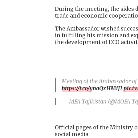
During the meeting, the sides 
trade and economic cooperatio
The Ambassador wished success
in fulfilling his mission and ex
the development of ECO activit
Meeting of the Ambassador of 
https://t.co/ynaQxHMiJ1
pic.t
— MFA Tajikistan (@MOFA_Taj
Official pages of the Ministry o
social media: