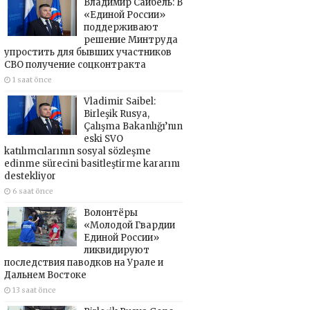
Владимир Сайбель: В
«Единой России»
поддерживают
решение Минтруда
упростить для бывших участников
СВО получение соцконтракта
1 saat önce
Vladimir Saibel:
Birleşik Rusya,
Çalışma Bakanlığı’nın
eski SVO
katılımcılarının sosyal sözleşme
edinme sürecini basitleştirme kararını
destekliyor
6 saat önce
Волонтёры
«Молодой Гвардии
Единой России»
ликвидируют
последствия паводков на Урале и
Дальнем Востоке
13 saat önce