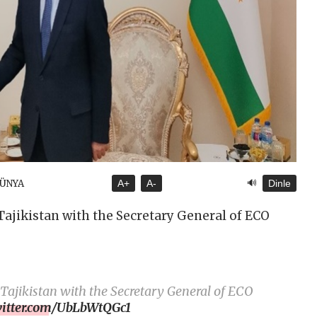
🔊
DÜNYA
A+
A-
Dinle
ajikistan with the Secretary General of ECO
Tajikistan with the Secretary General of ECO
witter.com/UbLbWtQGc1