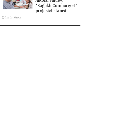
Nikolai Valuev,
“Sağlıklı Cumhuriyet”
projesiyle tanıştı
1 gün önce