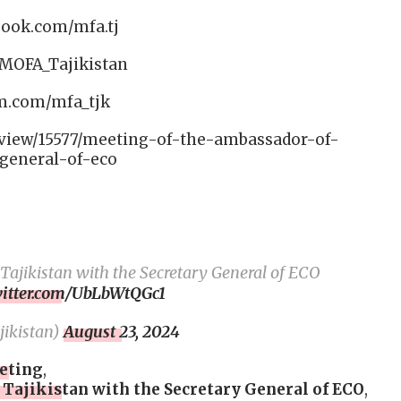
book.com/mfa.tj
/MOFA_Tajikistan
am.com/mfa_tjk
/view/15577/meeting-of-the-ambassador-of-
-general-of-eco
Tajikistan with the Secretary General of ECO
witter.com/UbLbWtQGc1
ikistan)
August 23, 2024
eting
,
Tajikistan with the Secretary General of ECO
,