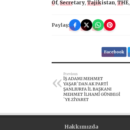
Öf
,
Secretary
,
Tajikistan
,
THE
Paylaş:
Facebook
Previous
İŞ ADAMI MEHMET
YAŞAR`DAN AK PARTİ
ŞANLIURFA İL BAŞKANI
MEHMET İLHAMİ GÜNBEGİ
`YE ZİYARET
Hakkımızda