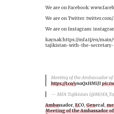
We are on Facebook: www.face
We are on Twitter: twitter.com
We are on Instagram: instagr
kaynak:https://mfa.tj/en/main
tajikistan-with-the-secretary
Meeting of the Ambassador of 
https://t.co/ynaQxHMiJ1
pic.t
— MFA Tajikistan (@MOFA_Taj
Ambassador
,
ECO
,
General
,
me
Meeting of the Ambassador of 