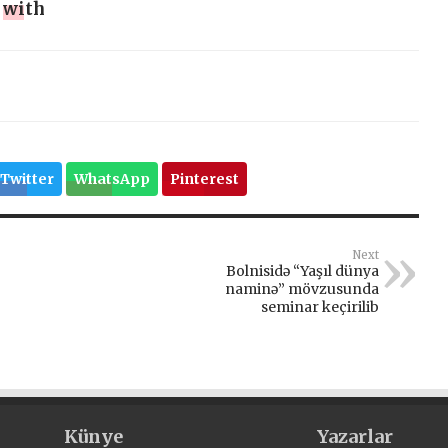
,
with
Twitter
WhatsApp
Pinterest
Next
Bolnisidə “Yaşıl dünya
naminə” mövzusunda
seminar keçirilib
Künye
Yazarlar