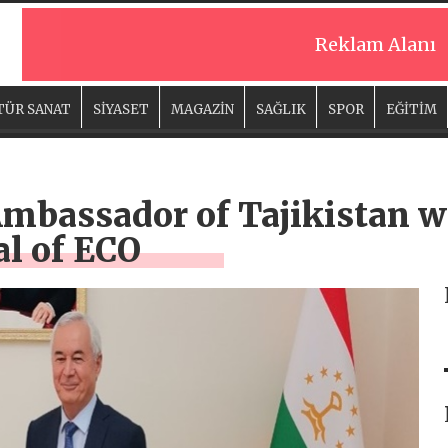
Reklam Alanı
TÜR SANAT
SİYASET
MAGAZİN
SAĞLIK
SPOR
EĞİTİM
Ambassador of Tajikistan w
al of ECO