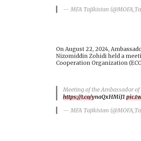
— MFA Tajikistan (@MOFA_Taj
On August 22, 2024, Ambassador
Nizomiddin Zohidi held a meet
Cooperation Organization (ECO
Meeting of the Ambassador of 
https://t.co/ynaQxHMiJ1
pic.t
— MFA Tajikistan (@MOFA_Taj