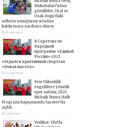
Birleşik Rusya Genç
Muhafızları’ndan
gönüllüler, Ural ve
Uzak Doğu’daki
sellerin sonuçlarını ortadan
kaldırmaya yardımcı oluyor
15 saat önce
В Саратове по
Народной
программе «Единой
России»-2021
открылся адаптивный спортзал
«Новая высота»
23 saat önce
Yeni Yükseklik
engellilere yönelik
spor salonu, 2021
Birleşik Rusya Halk
Programı kapsamında Saratov’da
açıldı
1 gün önce
Yoshkar-Ola’da