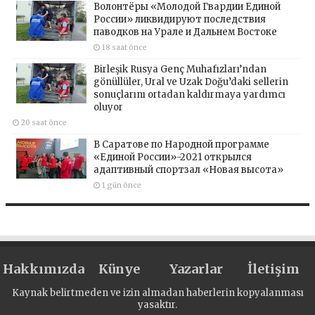
Волонтёры «Молодой Гвардии Единой
России» ликвидируют последствия
паводков на Урале и Дальнем Востоке
18 saat önce
Birleşik Rusya Genç Muhafızları’ndan
gönüllüler, Ural ve Uzak Doğu’daki sellerin
sonuçlarını ortadan kaldırmaya yardımcı
oluyor
20 saat önce
В Саратове по Народной программе
«Единой России»-2021 открылся
адаптивный спортзал «Новая высота»
1 gün önce
Hakkımızda
Künye
Yazarlar
İletişim
Kaynak belirtmeden ve izin almadan haberlerin kopyalanması
yasaktır.