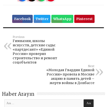
Facebook
Twitter
WhatsApp
Pinterest
Previous
Гимназии, школы
искусств, детские сады:
«партдесант» «Единой
России» проверил
строительство и ремонт
соцобъектов
Next
«Молодая Гвардия Единой
России» провела в Москве
акцию в память детей –
жертв войны в Донбассе
Haber Arayın