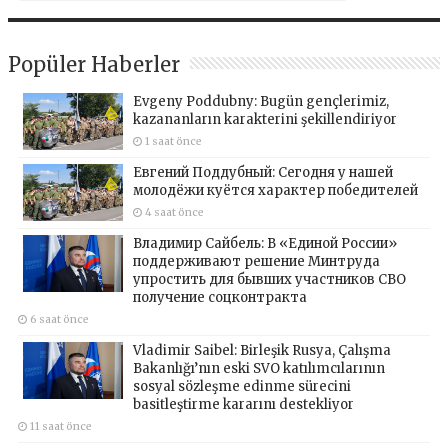
Popüler Haberler
Evgeny Poddubny: Bugün gençlerimiz,
kazananların karakterini şekillendiriyor
1 saat önce
Евгений Поддубный: Сегодня у нашей
молодёжи куётся характер победителей
4 saat önce
Владимир Сайбель: В «Единой России»
поддерживают решение Минтруда
упростить для бывших участников СВО
получение соцконтракта
6 saat önce
Vladimir Saibel: Birleşik Rusya, Çalışma
Bakanlığı’nın eski SVO katılımcılarının
sosyal sözleşme edinme sürecini
basitleştirme kararını destekliyor
11 saat önce