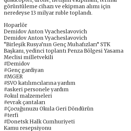
quadcopter, drone, iletişim ekipmanı, termal
görüntüleme cihazı ve ekipman alımı için
neredeyse 13 milyar ruble toplandı.
Hoparlör
Demidov Anton Vyacheslavovich
Demidov Anton Vyacheslavovich
“Birleşik Rusya’nın Genç Muhafızları” STK
Başkanı, yedinci toplantı Penza Bölgesi Yasama
Meclisi milletvekili
#Demidov
#Genç gardiyan
#MGER
#SVO katılımcılarına yardım
#askeri personele yardım
#okul malzemeleri
#evrak çantaları
#Çocuğunuzu Okula Geri Döndürün
#terfi
#Donetsk Halk Cumhuriyeti
Kamu resepsiyonu