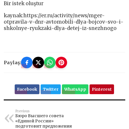
Bir istek oluştur
kaynak:https://er.ru/activity/news/mger-
otpravila-v-dnr-avtomobili-dlya-bojcov-svo-i-
shkolnye-ryukzaki-dlya-detej-iz-snezhnogo
Paylaş:
Facebook
Twitter
WhatsApp
Pinterest
Previous
Бюро Высшего совета
«Единой России»
подготовит предложения