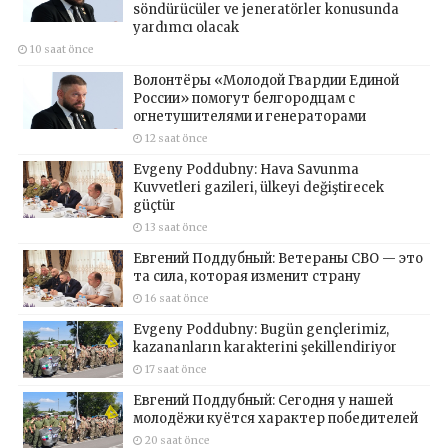
söndürücüler ve jeneratörler konusunda
yardımcı olacak
10 saat önce
Волонтёры «Молодой Гвардии Единой
России» помогут белгородцам с
огнетушителями и генераторами
12 saat önce
Evgeny Poddubny: Hava Savunma
Kuvvetleri gazileri, ülkeyi değiştirecek
güçtür
13 saat önce
Евгений Поддубный: Ветераны СВО — это
та сила, которая изменит страну
16 saat önce
Evgeny Poddubny: Bugün gençlerimiz,
kazananların karakterini şekillendiriyor
17 saat önce
Евгений Поддубный: Сегодня у нашей
молодёжи куётся характер победителей
20 saat önce