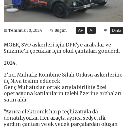
🔊
📅 Temmuz 30, 2024
📂 Bugün
A+
A-
Dinle
MGER, SVO askerleri için DPR’ye arabalar ve
Snizhne’li çocuklar için okul çantaları gönderdi
2024,
2’nci Muhafız Kombine Silah Ordusu askerlerine
üç Niva teslim edilecek
Genç Muhafızlar, ortaklarıyla birlikte özel
operasyona katılanların talebi üzerine arabaları
satın aldı.
“Ayrıca elektronik harp teçhizatıyla da
donatılıyorlar. Her araçta ayrıca sedye, ilk
yardım çantası ve ek yedek parçalardan oluşan