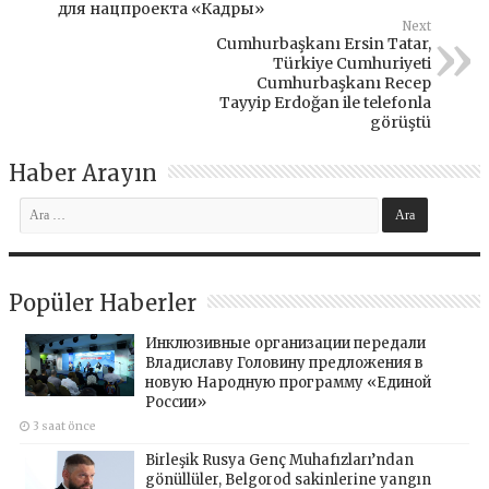
для нацпроекта «Кадры»
Next
Cumhurbaşkanı Ersin Tatar,
Türkiye Cumhuriyeti
Cumhurbaşkanı Recep
Tayyip Erdoğan ile telefonla
görüştü
Haber Arayın
Popüler Haberler
Инклюзивные организации передали
Владиславу Головину предложения в
новую Народную программу «Единой
России»
3 saat önce
Birleşik Rusya Genç Muhafızları’ndan
gönüllüler, Belgorod sakinlerine yangın