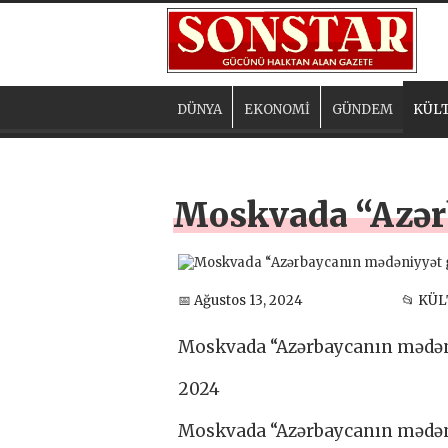
DÜNYA
EKONOMİ
GÜNDEM
KÜLT
Moskvada “Azərb
📅 Ağustos 13, 2024
📂 KÜ
Moskvada “Azərbaycanın mədəni
2024
Moskvada “Azərbaycanın mədəni