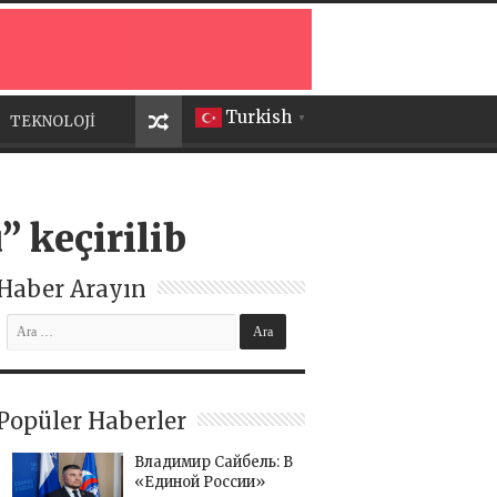
Turkish
TEKNOLOJİ
▼
 keçirilib
Haber Arayın
Popüler Haberler
Владимир Сайбель: В
«Единой России»