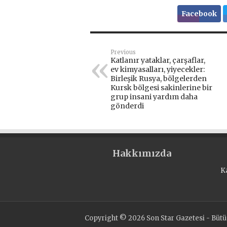
Facebook
Previous
Katlanır yataklar, çarşaflar,
ev kimyasalları, yiyecekler:
Birleşik Rusya, bölgelerden
Kursk bölgesi sakinlerine bir
grup insani yardım daha
gönderdi
Hakkımızda
K
Copyright © 2026 Son Star Gazetesi - Bütün