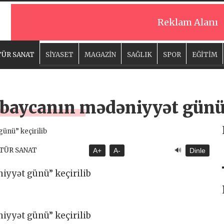
Reklam Alanı
ÜR SANAT
SİYASET
MAGAZİN
SAĞLIK
SPOR
EĞİTİM
aycanın mədəniyyət günü”
🔊
LTÜR SANAT
A+
A-
Dinle
yyət günü” keçirilib
yyət günü” keçirilib