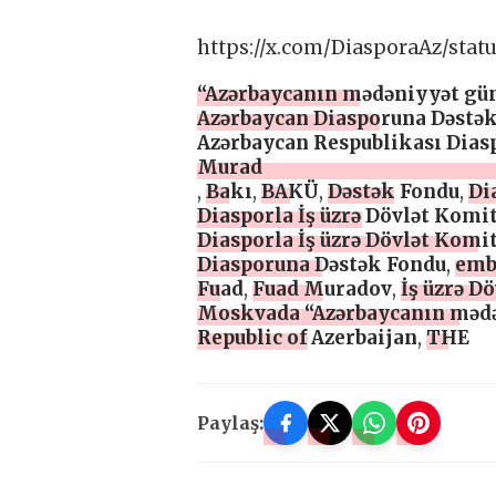
https://x.com/DiasporaAz/stat
“Azərbaycanın mədəniyyət gü
Azərbaycan Diasporuna Dəstə
Azərbaycan Respublikası Diasp
Murad
,
Bakı
,
BAKÜ
,
Dəstək Fondu
,
Di
Diasporla İş üzrə Dövlət Komit
Diasporla İş üzrə Dövlət Komi
Diasporuna Dəstək Fondu
,
emb
Fuad
,
Fuad Muradov
,
İş üzrə D
Moskvada “Azərbaycanın mədə
Republic of Azerbaijan
,
THE
Paylaş: