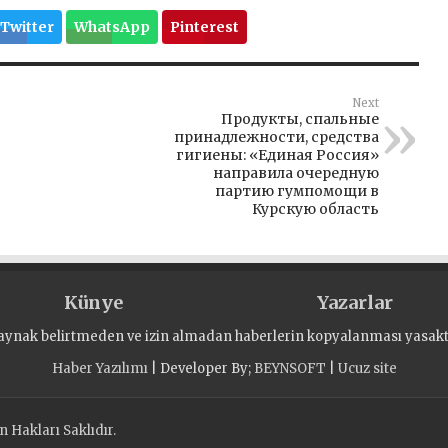
Twitter
WhatsApp
Pinterest
Next
Продукты, спальные
принадлежности, средства
гигиены: «Единая Россия»
направила очередную
партию гумпомощи в
Курскую область
Künye
Yazarlar
aynak belirtmeden ve izin almadan haberlerin kopyalanması yasaktı
Haber Yazılımı
| Developer By;
BEYNSOFT
|
Ucuz site
 Hakları Saklıdır.