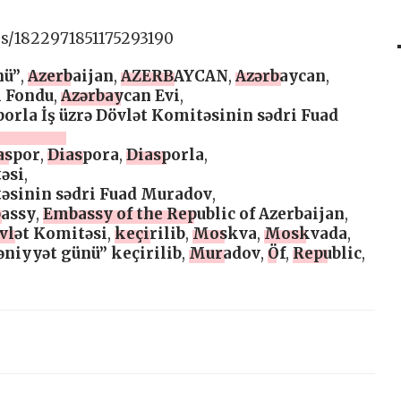
us/1822971851175293190
nü”
,
Azerbaijan
,
AZERBAYCAN
,
Azərbaycan
,
k Fondu
,
Azərbaycan Evi
,
orla İş üzrə Dövlət Komitəsinin sədri Fuad
aspor
,
Diaspora
,
Diasporla
,
əsi
,
təsinin sədri Fuad Muradov
,
assy
,
Embassy of the Republic of Azerbaijan
,
övlət Komitəsi
,
keçirilib
,
Moskva
,
Moskvada
,
niyyət günü” keçirilib
,
Muradov
,
Öf
,
Republic
,