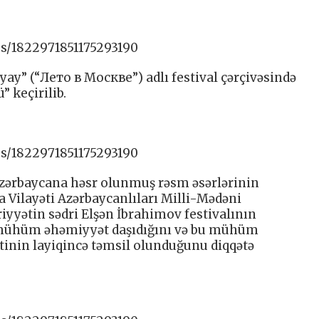
us/1822971851175293190
ay” (“Лето в Москве”) adlı festival çərçivəsində
 keçirilib.
us/1822971851175293190
 Azərbaycana həsr olunmuş rəsm əsərlərinin
 Vilayəti Azərbaycanlıları Milli-Mədəni
riyyətin sədri Elşən İbrahimov festivalının
 mühüm əhəmiyyət daşıdığını və bu mühüm
inin layiqincə təmsil olunduğunu diqqətə