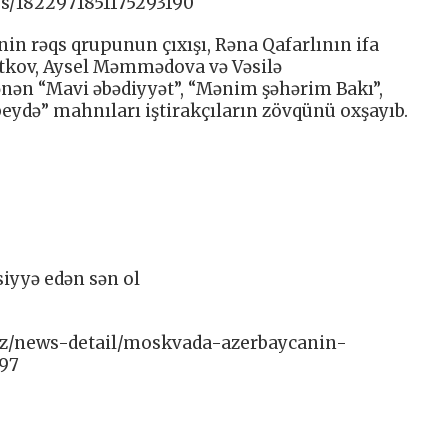
us/1822971851175293190
in rəqs qrupunun çıxışı, Rəna Qafarlının ifa
Katkov, Aysel Məmmədova və Vəsilə
ən “Mavi əbədiyyət”, “Mənim şəhərim Bakı”,
beydə” mahnıları iştirakçıların zövqünü oxşayıb.
siyyə edən sən ol
/az/news-detail/moskvada-azerbaycanin-
97