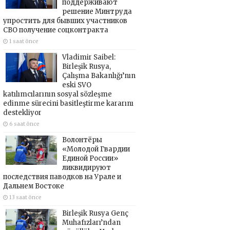
поддерживают
решение Минтруда
упростить для бывших участников
СВО получение соцконтракта
1 saat önce
Vladimir Saibel:
Birleşik Rusya,
Çalışma Bakanlığı’nın
eski SVO
katılımcılarının sosyal sözleşme
edinme sürecini basitleştirme kararını
destekliyor
6 saat önce
Волонтёры
«Молодой Гвардии
Единой России»
ликвидируют
последствия паводков на Урале и
Дальнем Востоке
13 saat önce
Birleşik Rusya Genç
Muhafızları’ndan