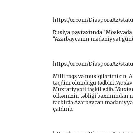
https://x.com/DiasporaAz/stat
Rusiya paytaxtında “Moskvada y
“Azərbaycanın mədəniyyət günü”
https://x.com/DiasporaAz/stat
Milli rəqs və musiqilərimizin,
təqdim olunduğu tədbiri Moskva
Muxtariyyəti təşkil edib. Muxta
ölkəmizin təbliği baxımından
tədbirdə Azərbaycan mədəniyyət
çatdırıb.