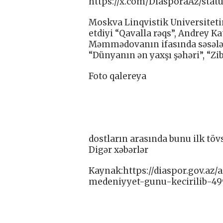
https://x.com/DiasporaAz/stat
Moskva Linqvistik Universitetin
etdiyi “Qavalla rəqs”, Andrey 
Məmmədovanın ifasında səsələn
“Dünyanın ən yaxşı şəhəri”, “Zi
Foto qalereya
dostların arasında bunu ilk töv
Digər xəbərlər
Kaynak:https://diaspor.gov.az
medeniyyet-gunu-kecirilib-49