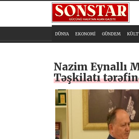
DÜNYA
EKONOMİ
GÜNDEM
KÜLT
Nazim Eynallı M
Təşkilatı tərəfi