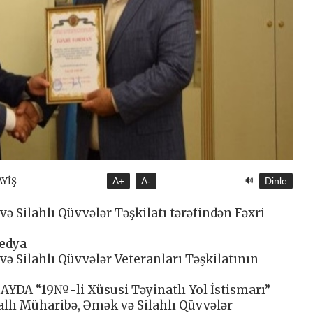
🔊
AYİŞ
A+
A-
Dinle
 Silahlı Qüvvələr Təşkilatı tərəfindən Fəxri
Medya
ə Silahlı Qüvvələr Veteranları Təşkilatının
 AAYDA “19№-li Xüsusi Təyinatlı Yol İstismarı”
lı Müharibə, Əmək və Silahlı Qüvvələr