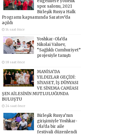
engellilere yönelik
spor salonu, 2021
Birleşik Rusya Halk
Programı kapsamında Saratov’da
açıldı
14 saat önce
Yoshkar-Ola’da
Nikolai Valuev,
“Sağlıklı Cumhuriyet”
projesiyle tanıştı
18 saat önce
MANİSA’DA
YILDIZLAR GEÇİDİ:
SİYASET, İŞ DÜNYASI
VE SİNEMA CAMİASI
ŞEN AİLESİNİN MUTLULUĞUNDA
BULUŞTU
24 saat önce
Birleşik Rusya’nın
girişimiyle Yoshkar-
Ola’da bir aile
festivali düzenlendi