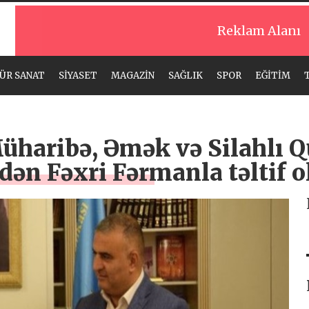
Reklam Alanı
ÜR SANAT
SİYASET
MAGAZİN
SAĞLIK
SPOR
EĞİTİM
üharibə, Əmək və Silahlı Q
ndən Fəxri Fərmanla təltif