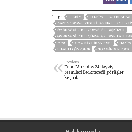
Tags
13 EKIM
13 EKIM — 1453 KRAL M
AAYDA “19№-LI XÜSUSI TƏYINATLI YOL İST
ƏMƏK VƏ SILAHLI QÜVVƏLƏR TƏŞKILATI
ƏMƏK VƏ SILAHLI QÜVVƏLƏR TƏŞKILATI TƏ
MMC
MMC-NIN DIREKTORU
NAZIM 
SILAHLI QÜVVƏLƏR
TƏRƏFINDƏN FƏXRI
Previous
Fuad Muradov Malayziya
rəsmiləri ilə ikitərəfli görüşlər
keçirib
Hakkımızda