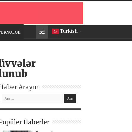
Turkish
TEKNOLOJİ
▼
üvvələr
 olunub
Haber Arayın
Popüler Haberler