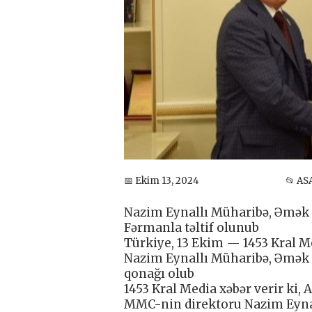
📅 Ekim 13, 2024
📂 AS
Nazim Eynallı Müharibə, Əmək və
Fərmanla təltif olunub
Türkiye, 13 Ekim — 1453 Kral 
Nazim Eynallı Müharibə, Əmək v
qonağı olub
1453 Kral Media xəbər verir ki,
MMC-nin direktoru Nazim Eynal