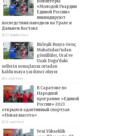
Волонтёры
«Молодой Гвардии
Единой России»
ликвидируют
последствия паводков на Урале и
Дальнем Востоке
57 dakika önce
Birleşik Rusya Genç
Muhafızları’ndan
gönüllüler, Ural ve
Uzak Doğu’daki
sellerin sonuçlarını ortadan
kaldırmaya yardımcı oluyor
4 saat önce
В Саратове по
Народной
программе «Единой
России»-2021
открылся адаптивный спортзал
«Новая высота»
11 saat önce
Yeni Yükseklik