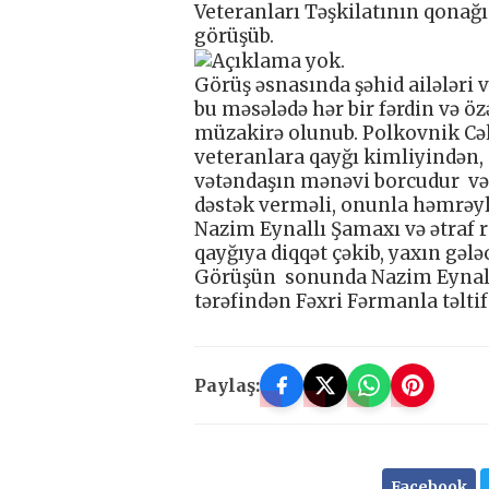
Veteranları Təşkilatının qonağı 
görüşüb.
Görüş əsnasında şəhid ailələri v
bu məsələdə hər bir fərdin və ö
müzakirə olunub. Polkovnik Cəlil
veteranlara qayğı kimliyindən, 
vətəndaşın mənəvi borcudur və 
dəstək verməli, onunla həmrəyli
Nazim Eynallı Şamaxı və ətraf r
qayğıya diqqət çəkib, yaxın gələ
Görüşün sonunda Nazim Eynallı
tərəfindən Fəxri Fərmanla təltif
Paylaş:
Facebook