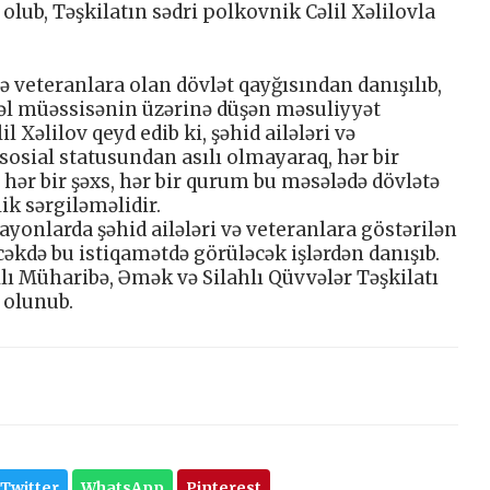
olub, Təşkilatın sədri polkovnik Cəlil Xəlilovla
ə veteranlara olan dövlət qayğısından danışılıb,
zəl müəssisənin üzərinə düşən məsuliyyət
 Xəlilov qeyd edib ki, şəhid ailələri və
sosial statusundan asılı olmayaraq, hər bir
hər bir şəxs, hər bir qurum bu məsələdə dövlətə
k sərgiləməlidir.
ayonlarda şəhid ailələri və veteranlara göstərilən
cəkdə bu istiqamətdə görüləcək işlərdən danışıb.
 Müharibə, Əmək və Silahlı Qüvvələr Təşkilatı
 olunub.
Twitter
WhatsApp
Pinterest