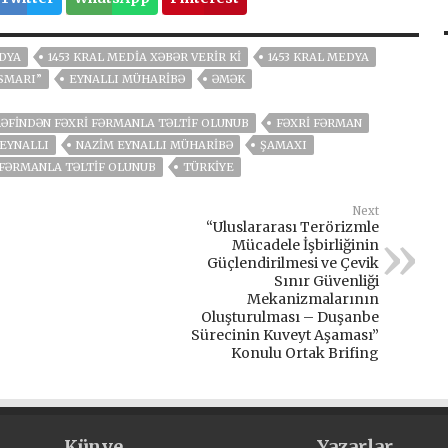
EDYA
1453 KRAL MEDIA XƏBƏR VERIR KI
1453 KRAL MEDYA
ISMARI”
EYNALLI MÜHARIBƏ
ƏMƏK
RƏFINDƏN FƏXRI FƏRMANLA TƏLTIF OLUNUB
FƏXRI FƏRMAN
EYNALLI
NAZIM EYNALLI MÜHARIBƏ
ŞAMAXI
 FƏRMANLA TƏLTIF OLUNUB
TÜRKİYE
Next
“Uluslararası Terörizmle
Mücadele İşbirliğinin
Güçlendirilmesi ve Çevik
Sınır Güvenliği
Mekanizmalarının
Oluşturulması – Duşanbe
Sürecinin Kuveyt Aşaması”
Konulu Ortak Brifing
Künye
Yazarlar