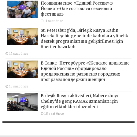
По инициативе «Единой России» в
Йошкар-Оле состоялся семейный
фестиваль
11 saat önce
St. Petersburg’da, Birleşik Rusya Kadın
Hareketi, şehir genelinde kadınlara yönelik
destek programlarının geliştirilmesi için
öneriler hazırladı
14 saat önce
В Санкт-Петербурге «Женское движение
Единой России» сформировало
предложения по развитию городских
программ поддержки женщин
15 saat önce
Birleşik Rusya aktivistleri, Naberezhnye
Chelny’de genç KAMAZ uzmanları için
eğitim etkinlikleri düzenledi
18 saat önce