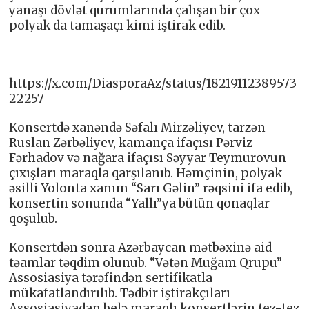
yanaşı dövlət qurumlarında çalışan bir çox
polyak da tamaşaçı kimi iştirak edib.
https://x.com/DiasporaAz/status/18219112389573
22257
Konsertdə xanəndə Səfalı Mirzəliyev, tarzən
Ruslan Zərbəliyev, kamança ifaçısı Pərviz
Fərhadov və nağara ifaçısı Səyyar Teymurovun
çıxışları maraqla qarşılanıb. Həmçinin, polyak
əsilli Yolonta xanım “Sarı Gəlin” rəqsini ifa edib,
konsertin sonunda “Yallı”ya bütün qonaqlar
qoşulub.
Konsertdən sonra Azərbaycan mətbəxinə aid
təamlar təqdim olunub. “Vətən Muğam Qrupu”
Assosiasiya tərəfindən sertifikatla
mükafatlandırılıb. Tədbir iştirakçıları
Assosiasiyadan belə maraqlı konsertlərin tez-tez