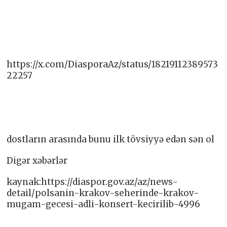
https://x.com/DiasporaAz/status/18219112389573
22257
dostların arasında bunu ilk tövsiyyə edən sən ol
Digər xəbərlər
kaynak:https://diaspor.gov.az/az/news-
detail/polsanin-krakov-seherinde-krakov-
mugam-gecesi-adli-konsert-kecirilib-4996