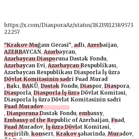
https://x.com/DiasporaAz/status/18219112389573
22257
“Krakov Muğam Gecəsi”
,
adlı
,
Azerbaijan
,
AZERBAYCAN
,
Azərbaycan
,
Azərbaycan Diasporuna Dəstək Fondu
,
Azərbaycan Evi
,
Azərbaycan Respublikası
,
Azərbaycan Respublikası Diasporla İş üzrə
Dövlət Komitəsinin sədri Fuad Murad
,
Bakı
,
BAKÜ
,
Dəstək Fondu
,
Diaspor
,
Diaspora
,
Diasporla
,
Diasporla İş üzrə Dövlət Komitəsi
,
Diasporla İş üzrə Dövlət Komitəsinin sədri
Fuad Muradov
,
Diasporuna Dəstək Fondu
,
embassy
,
Embassy of the Republic of Azerbaijan
,
Fuad
,
Fuad Muradov
,
İş üzrə Dövlət Komitəsi
,
keçirilib
,
konsert
,
Krakov şəhərində
,
Muradov
,