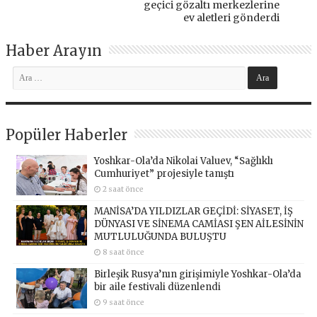
geçici gözaltı merkezlerine
ev aletleri gönderdi
Haber Arayın
Popüler Haberler
Yoshkar-Ola’da Nikolai Valuev, “Sağlıklı
Cumhuriyet” projesiyle tanıştı
2 saat önce
MANİSA’DA YILDIZLAR GEÇİDİ: SİYASET, İŞ
DÜNYASI VE SİNEMA CAMİASI ŞEN AİLESİNİN
MUTLULUĞUNDA BULUŞTU
8 saat önce
Birleşik Rusya’nın girişimiyle Yoshkar-Ola’da
bir aile festivali düzenlendi
9 saat önce