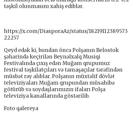
təşkil olunmasını xahiş ediblər.
https://x.com/DiasporaAz/status/18219112389573
22257
Qeyd edək ki, bundan öncə Polşanın Belostok
şəhərində keçirilən Beynəlxalq Musiqi
Festivalında çıxış edən Muğam qrupumuz
festival təşkilatçıları və tamaşaçılar tərəfindən
müsbət rəy alıblar. Polşanın müxtəlif dövlət
televiziyaları Muğam qrupundan müsahibə
götürüb və soydaşlarımızın ifaları Polşa
televiziya kanallarında göstərilib.
Foto qalereya