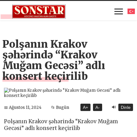
Polşanın Krakov
şəhərində “Krakov
Muğam Gecəsi” adlı
konsert keçirilib
🔊
📅 Ağustos 11, 2024
📂 Bugün
A+
A-
Dinle
Polşanın Krakov şəhərində “Krakov Muğam
Gecəsi” adlı konsert keçirilib