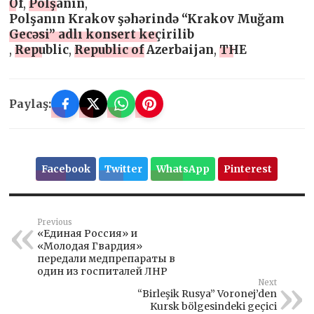
Öf
,
Polşanın
,
Polşanın Krakov şəhərində “Krakov Muğam
Gecəsi” adlı konsert keçirilib
,
Republic
,
Republic of Azerbaijan
,
THE
Paylaş:
Facebook
Twitter
WhatsApp
Pinterest
Previous
«Единая Россия» и
«Молодая Гвардия»
передали медпрепараты в
один из госпиталей ЛНР
Next
“Birleşik Rusya” Voronej’den
Kursk bölgesindeki geçici