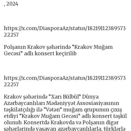
, 2024
https://x.com/DiasporaAz/status/18219112389573
22257
Polşanın Krakov şəhərində “Krakov Muğam
Gecəsi” adlı konsert keçirilib
https://x.com/DiasporaAz/status/18219112389573
22257
Krakov şəhərində “Xarı Bülbül” Dünya
Azərbaycanlıları Mədəniyyət Assosiasiyasının
təşkilatçılığı ilə “Vətən” muğam qrupunun çıxış
etdiyi “Krakov Muğam Gecəsi” adlı konsert təşkil
olunub. Konsertdə Krakovda və Polşanın digər
şəhərlərində yaşayan azərbaycanlılarla, türklərlə