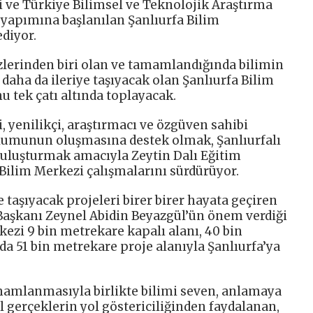
i ve Türkiye Bilimsel ve Teknolojik Araştırma
 yapımına başlanılan Şanlıurfa Bilim
diyor.
zlerinden biri olan ve tamamlandığında bilimin
daha da ileriye taşıyacak olan Şanlıurfa Bilim
 tek çatı altında toplayacak.
, yenilikçi, araştırmacı ve özgüven sahibi
toplumunun oluşmasına destek olmak, Şanlıurfalı
 buluşturmak amacıyla Zeytin Dalı Eğitim
Bilim Merkezi çalışmalarını sürdürüyor.
e taşıyacak projeleri birer birer hayata geçiren
Başkanı Zeynel Abidin Beyazgül’ün önem verdiği
kezi 9 bin metrekare kapalı alanı, 40 bin
a 51 bin metrekare proje alanıyla Şanlıurfa’ya
mamlanmasıyla birlikte bilimi seven, anlamaya
l gerçeklerin yol göstericiliğinden faydalanan,