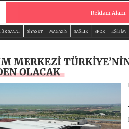
Reklam Alanı
TÜR SANAT
SİYASET
MAGAZİN
SAĞLIK
SPOR
EĞİTİM
İM MERKEZİ TÜRKİYE’NİN
DEN OLACAK