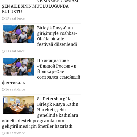
VE SİNEMA CAMİASI
ŞEN AİLESİNİN MUTLULUĞUNDA
BULUŞTU
13 saat önce
Birleşik Rusya’nın
girişimiyle Yoshkar-
Ola’da bir aile
festivali düzenlendi
13 saat önce
По инициативе
«Единой России» в
Йошкар-Оле
состоялся семейный
фестиваль
16 saat önce
St. Petersburg’da,
Birleşik Rusya Kadın
Hareketi, şehir
genelinde kadınlara
yönelik destek programlarının
geliştirilmesi için öneriler hazırladı
18 saat önce