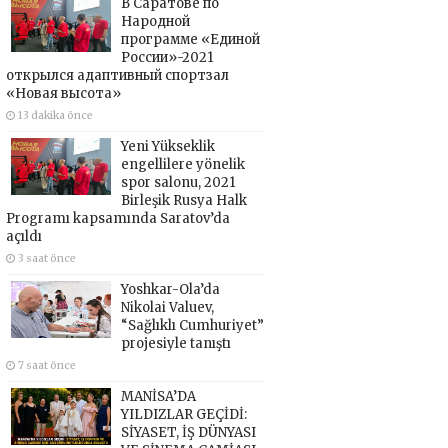
В Саратове по
Народной
программе «Единой
России»-2021
открылся адаптивный спортзал
«Новая высота»
13 dakika önce
Yeni Yükseklik
engellilere yönelik
spor salonu, 2021
Birleşik Rusya Halk
Programı kapsamında Saratov’da
açıldı
3 saat önce
Yoshkar-Ola’da
Nikolai Valuev,
“Sağlıklı Cumhuriyet”
projesiyle tanıştı
7 saat önce
MANİSA’DA
YILDIZLAR GEÇİDİ:
SİYASET, İŞ DÜNYASI