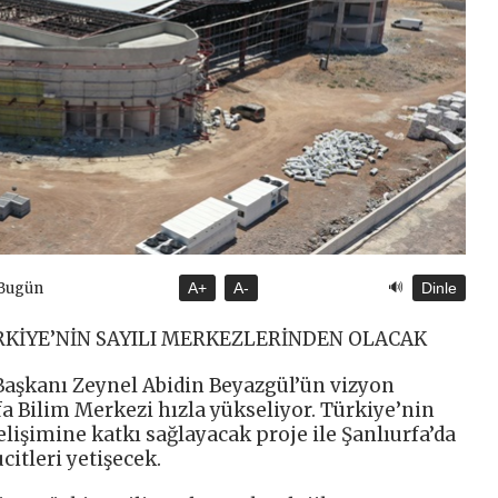
🔊
 Bugün
A+
A-
Dinle
RKİYE’NİN SAYILI MERKEZLERİNDEN OLACAK
Başkanı Zeynel Abidin Beyazgül’ün vizyon
fa Bilim Merkezi hızla yükseliyor. Türkiye’nin
elişimine katkı sağlayacak proje ile Şanlıurfa’da
citleri yetişecek.