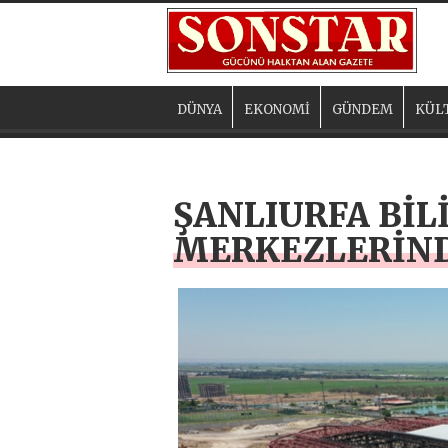
DÜNYA
EKONOMİ
GÜNDEM
KÜL
ŞANLIURFA BİL
MERKEZLERİN